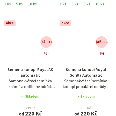
3 ks
5 ks
10 ks
1 ks
3 ks
5 ks
10 ks
25 
akce
akce
(až –11
(až –13
%)
%)
Průměrné
Průměrné
Semena konopí Royal AK
Semena konopí Royal
hodnocení
hodnocení
automatic
Gorilla Automatic
produktu
produktu
Samonakvétací semínka
Samonakvétací semínka
je
je
známé a oblíbené odrůdy
konopí populární odrůdy z
3,9
3,9
konopí AK-47 Auto s
USA, Royal Gorilla
z
z
Skladem
Skladem
názvem...
Automatic....
5
5
hvězdiček.
hvězdiček.
239 Kč
250 Kč
220 Kč
220 Kč
od
od