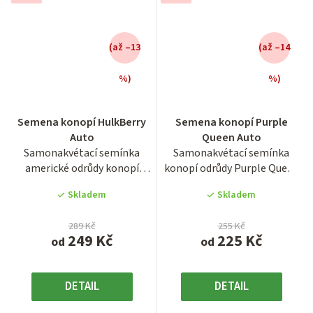
(až –13
(až –14
%)
%)
Průměrné
Průměrné
Semena konopí HulkBerry
Semena konopí Purple
hodnocení
hodnocení
Auto
Queen Auto
produktu
produktu
Samonakvétací semínka
Samonakvétací semínka
je
je
americké odrůdy konopí
konopí odrůdy Purple Queen
4,2
3,9
HulkBerry. Autoflowering
Auto ve feminizované verzi....
z
z
Skladem
Skladem
odrůda...
5
5
hvězdiček.
hvězdiček.
289 Kč
255 Kč
249 Kč
225 Kč
od
od
DETAIL
DETAIL