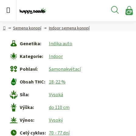
Přejít
na
Hledat
obsah
N
KO
Semena
Hlavní
Semena konopí
Indoor semena konopí
konopí
strana
Genetika
:
Indika auto
CBD,
CBG a
Kategorie
:
Indoor
HHC
konopí
Pohlaví
:
Samonakvétací
Konopné
Obsah THC
:
18-22 %
produkty
Síla
:
Vysoká
Hašiš
Výška
:
do 110 cm
Kratom
Výnos
:
Vysoký
Celý cyklus
:
70 - 77 dní