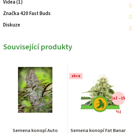
Videa (1)
Značka
420 Fast Buds
Diskuze
Související produkty
akce
(až –15
%)
Průměrné
Průměrné
Semena konopí Auto
Semena konopí Fat Banana
hodnocení
hodnocení