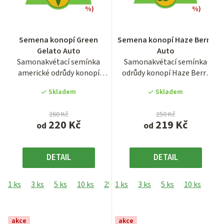
%)
%)
Průměrné
Průměrné
Semena konopí Green
Semena konopí Haze Berry
hodnocení
hodnocení
Gelato Auto
Auto
produktu
produktu
Samonakvétací semínka
Samonakvétací semínka
je
je
americké odrůdy konopí
odrůdy konopí Haze Berry
4,2
4,0
Green Gelato Auto.
Auto. Autoflowering odrůda...
z
z
Skladem
Skladem
Autoflowering...
5
5
hvězdiček.
hvězdiček.
260 Kč
250 Kč
220 Kč
219 Kč
od
od
DETAIL
DETAIL
1 ks
3 ks
5 ks
10 ks
25 ks
1 ks
3 ks
5 ks
10 ks
akce
akce