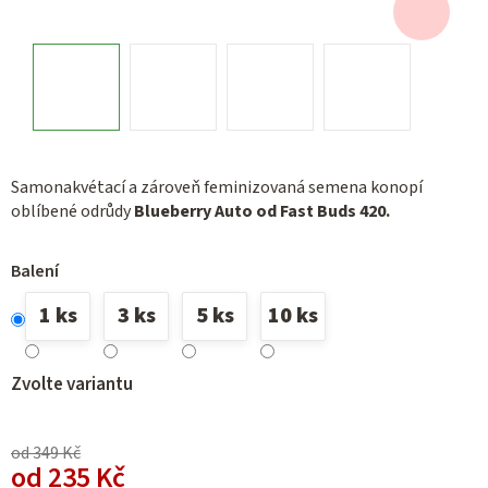
Samonakvétací a zároveň feminizovaná semena konopí
oblíbené odrůdy
Blueberry Auto od Fast Buds 420.
Balení
1 ks
3 ks
5 ks
10 ks
Zvolte variantu
od 349 Kč
od
235 Kč