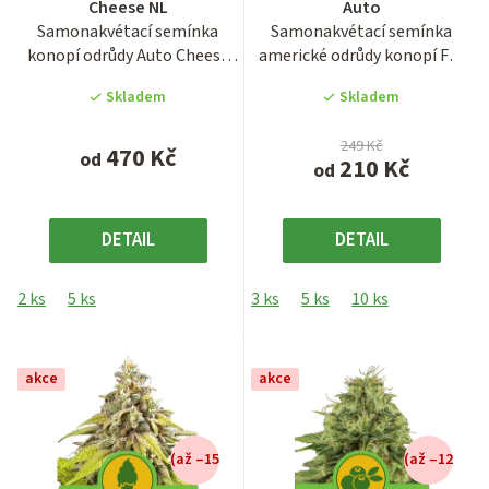
Cheese NL
Auto
produktu
produktu
Samonakvétací semínka
Samonakvétací semínka
je
je
konopí odrůdy Auto Cheese
americké odrůdy konopí Fat
4,1
3,9
NL, později přejmenované
Banana Auto.
z
z
Skladem
Skladem
na...
Autoflowering...
5
5
hvězdiček.
hvězdiček.
249 Kč
470 Kč
od
210 Kč
od
DETAIL
DETAIL
2 ks
5 ks
3 ks
5 ks
10 ks
akce
akce
(až –15
(až –12