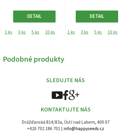
DETAIL
DETAIL
1 ks
3 ks
5 ks
10 ks
1 ks
3 ks
5 ks
10 ks
Podobné produkty
SLEDUJTE NÁS
KONTAKTUJTE NÁS
Drážďanská 814/83a, Ústí nad Labem, 400 07
+420 702 186 701 |
info@happyseeds.cz