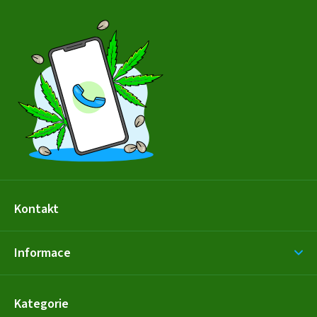
Z
á
p
a
t
í
Kontakt
Informace
Kategorie