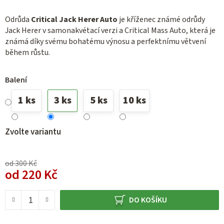
Odrůda
Critical Jack Herer Auto
je kříženec známé odrůdy
Jack Herer v samonakvétací verzi a Critical Mass Auto, která je
známá díky svému bohatému výnosu a perfektnímu větvení
během růstu.
Balení
1 ks
3 ks
5 ks
10 ks
Zvolte variantu
od 300 Kč
od
220 Kč
Měrná cena:
DO KOŠÍKU