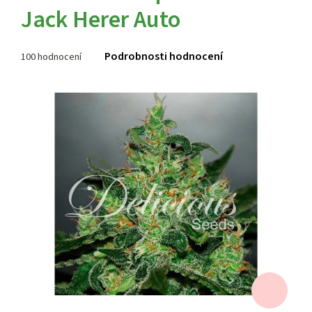
Jack Herer Auto
Průměrné
Podrobnosti hodnocení
100 hodnocení
hodnocení
produktu
je
4,1
z 5
hvězdiček.