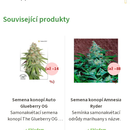
Související produkty
(až –14
(až –88
%)
%)
Průměrné
Průměrné
Semena konopí Auto
Semena konopí Amnesia
hodnocení
hodnocení
Glueberry OG
Ryder
produktu
produktu
Samonakvétací semena
Semínka samonakvétací
je
je
konopí The Glueberry OG z
odrůdy marihuany s názvem
3,9
3,7
holandské seed banky Dutch...
Amnesia Ryder. Odrůda
z
z
Skladem
Skladem