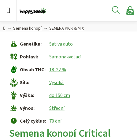
Přejít
na
Hledat
obsah
N
KO
Semena
Hlavní
Semena konopí
SEMENA PICK & MIX
konopí
strana
Genetika
:
Sativa auto
CBD,
CBG a
Pohlaví
:
Samonakvétací
HHC
konopí
Obsah THC
:
18-22 %
Konopné
Síla
:
Vysoká
produkty
Výška
:
do 150 cm
Hašiš
Výnos
:
Střední
Kratom
Celý cyklus
:
70 dní
Semena konopí Critical