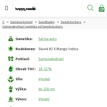
Přejít
na
Hledat
obsah
N
KO
Semena
Hlavní
Semena konopí
Seedbanky
Seedstockers
konopí
strana
Samonakvétací semínka od Seedstockers
CBD,
Genetika
:
Sativa auto
CBG a
HHC
Rodokmen
:
Skunk #1 X Mango Indica
konopí
Pohlaví
:
Samonakvétací
Konopné
produkty
Obsah THC
:
18-22 %
Hašiš
Síla
:
Vysoká
Výška
:
do 150 cm
Kratom
Výnos
:
Vysoký