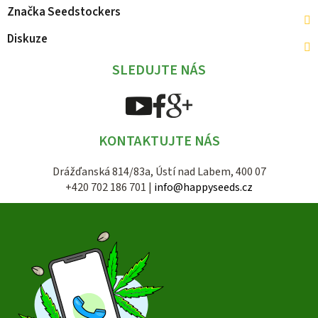
Značka
Seedstockers
Diskuze
SLEDUJTE NÁS
KONTAKTUJTE NÁS
Drážďanská 814/83a, Ústí nad Labem, 400 07
+420 702 186 701 |
info@happyseeds.cz
Z
á
p
a
t