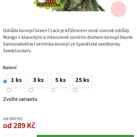
Odrůda konopí Green Crack je křížencem nové ovocné odrůdy
Mango s klasickým a intenzivně vonícím druhem konopí Skunk.
Samonakvétací semínka konopí ze španělské seedbanky
Seedstockers.
Balení
1 ks
3 ks
5 ks
25 ks
Zvolte variantu
od 360 Kč
od
289 Kč
Měrná cena: