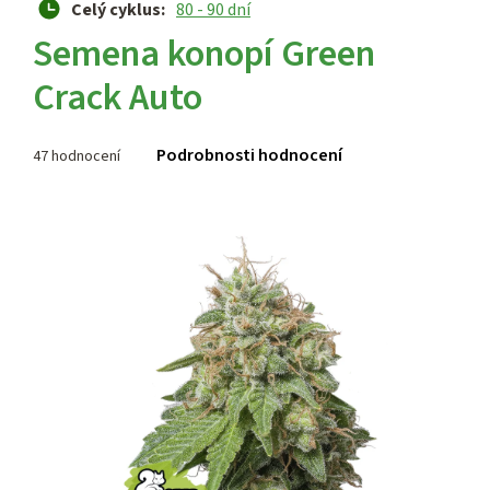
Celý cyklus
:
80 - 90 dní
Semena konopí Green
Crack Auto
Průměrné
Podrobnosti hodnocení
47 hodnocení
hodnocení
produktu
je
3,7
z 5
hvězdiček.