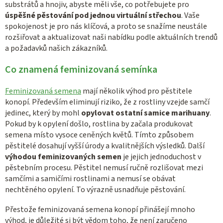
s
substrátů a hnojiv, abyste měli vše, co potřebujete pro
úspěšné pěstování pod jednou virtuální střechou
. Vaše
u
spokojenost je pro nás klíčová, a proto se snažíme neustále
rozšiřovat a aktualizovat naši nabídku podle aktuálních trendů
a požadavků našich zákazníků.
Co znamená feminizovaná semínka
Feminizovaná semena
mají několik výhod pro pěstitele
konopí. Především eliminují riziko, že z rostliny vzejde samčí
jedinec, který by mohl
opylovat ostatní samice marihuany
.
Pokud by k opylení došlo, rostlina by začala produkovat
semena místo vysoce ceněných květů. Tímto způsobem
pěstitelé dosahují vyšší úrody a kvalitnějších výsledků. Další
výhodou feminizovaných semen
je jejich jednoduchost v
pěstebním procesu. Pěstitel nemusí ručně rozlišovat mezi
samčími a samičími rostlinami a nemusí se obávat
nechtěného opylení. To výrazně usnadňuje pěstování.
Přestože feminizovaná semena konopí přinášejí mnoho
výhod, je důležité si být vědom toho, že není zaručeno