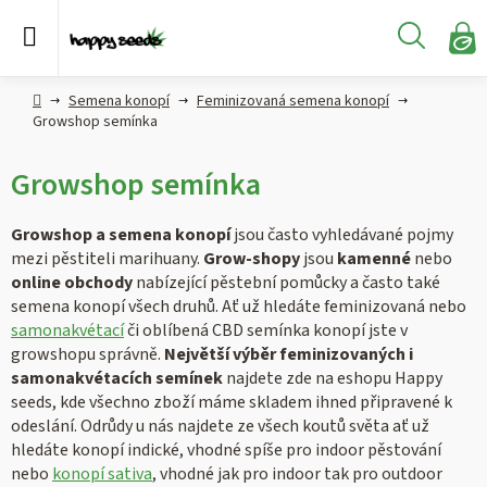
Přejít
na
Hledat
obsah
N
KO
Semena
Hlavní
Semena konopí
Feminizovaná semena konopí
konopí
strana
Growshop semínka
CBD,
Growshop semínka
CBG a
HHC
konopí
Growshop a semena konopí
jsou často vyhledávané pojmy
mezi pěstiteli marihuany.
Grow-shopy
jsou
kamenné
nebo
online obchody
nabízející pěstební pomůcky a často také
Konopné
produkty
semena konopí všech druhů. Ať už hledáte feminizovaná nebo
samonakvétací
či oblíbená CBD semínka konopí jste v
growshopu správně.
Největší výběr feminizovaných i
Hašiš
samonakvétacích semínek
najdete zde na eshopu Happy
seeds, kde všechno zboží máme skladem ihned připravené k
Kratom
odeslání. Odrůdy u nás najdete ze všech koutů světa ať už
hledáte konopí indické, vhodné spíše pro indoor pěstování
nebo
konopí sativa
, vhodné jak pro indoor tak pro outdoor