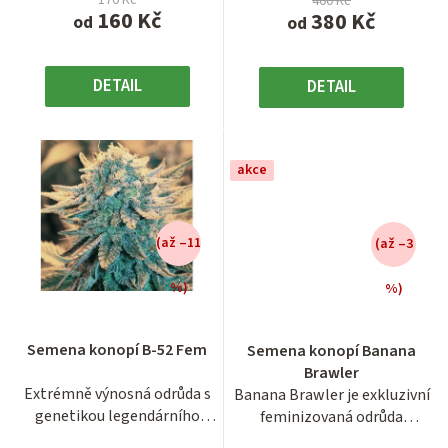
400 Kč
160 Kč
380 Kč
od
od
DETAIL
DETAIL
akce
(až –11
(až –3
%)
%)
Průměrné
Průměrné
hodnocení
hodnocení
Semena konopí B-52 Fem
Semena konopí Banana
produktu
produktu
Brawler
je
je
Extrémně výnosná odrůda s
Banana Brawler je exkluzivní
3,8
3,5
genetikou legendárního
feminizovaná odrůda
z
z
Skunk #1 a s velmi...
marihuany z kolekce Tyson...
5
5