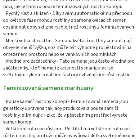
noci, jak je tomu u pouze feminizovaných rostlin konopí.
Rychlý růst a sklizeň - Díky svému automatickému přechodu
do květové fáze mohou rostliny z samonakvétacích semen
dosáhnout doby sklizně rychleji než rostliny z feminizovaných
semen.
Menší velikost rostlin - Samonakvétací rostliny konopí mají
obvykle menší výšku, což může být výhodné pro pěstování na
omezeném prostoru nebo ve venkovních podmínkách.
Vhodné pro začátečníky - Tato semena jsou často vhodná pro
začátečníky, kteří nemají zkušenosti s manipulací se
světelným cyklem a dalšími faktory ovlivňujícími růst rostlin.
Feminizovaná semena marihuany
Pouze samičí rostliny konopí - Feminizovaná semena jsou
geneticky upravena tak, aby produkovala pouze samičí
rostliny, eliminujíc riziko, že v pěstebním prostředí vyroste
samec konopí.
Větší kontrola nad růstem - Pěstitel má větší kontrolu nad
růstem rostlin, protože může ovlivňovat délku světelného dne