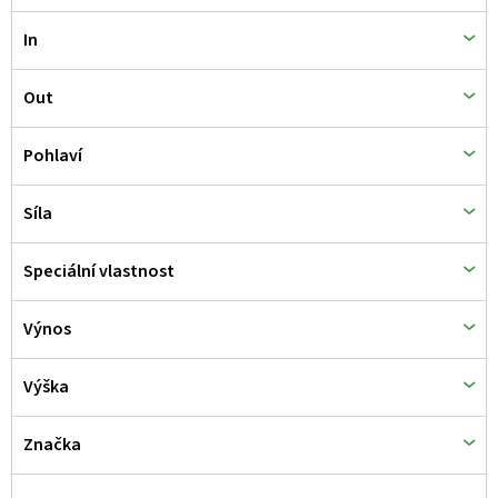
t
ů
In
Out
Pohlaví
Síla
Speciální vlastnost
Výnos
Výška
Značka