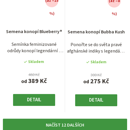
(až –15
(až –8
%)
%)
Průměrné
Průměrné
hodnocení
hodnocení
Semena konopí Blueberry®
Semena konopí Bubba Kush
produktu
produktu
je
je
Semínka feminizované
Ponořte se do světa pravé
3,5
3,8
odrůdy konopí legendární a
afghánské indiky s legendární
z
z
všem pěstitelům dobře
odrůdou Bubba Kush....
5
5
Skladem
Skladem
známé...
hvězdiček.
hvězdiček.
460 Kč
300 Kč
389 Kč
275 Kč
od
od
DETAIL
DETAIL
NAČÍST 12 DALŠÍCH