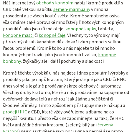
Náš internetový
obchod s konopím
nabízí kromě produktů s
CBD také velkou nabídku
semen-marihuany
v mnoha
provedení a ze všech koutů světa. Kromě samotného osiva
však máme také obrovské množství již hotových konopných
produktů jako jsou různé oleje,
konopné kapky
, tablety,
konopné masti
či
konopné čaje
. Všechny tyto výrobky mají
přirozený obsah kanabinoidů a dokáží vám pomoci s velkou
řadou problémů. Kromě toho u nás najdete také mnoho
konopných potravin jako jsou konopná lízátka,
konopné
bonbony
, žvýkačky ale i další pochutiny a sladkosti.
Kromě těchto výrobků u nás najdete i dnes populární výrobky a
produkty jako je např. kratom, který je stejně jako CBD či HHC
dnes volně a legálně prodávaný skrze obchody či automaty.
Všechny druhy kratomu, které u nás prodáváme nakupujeme od
ověřených dodavatelů a nehrozí tak žádné znečištění či
škodlivé příměsy. Tímto způsobem přistupujeme i k nákupu a
prodeji HHC
a CBD, které vždy ověřujeme a dbáme na co
nejvyšší kvalitu. I přesto však nezapomínejte na fakt, že HHC
květy ani žádné druhy kratomu (zelený, bílý ani
červený
kratom
) nejsou schválené jako potravina a nesmějí se proto