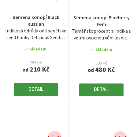
Průměrné
Průměrné
hodnocení
hodnocení
Semena konopí Black
Semena konopí Blueberry
produktu
produktu
Russian
Fem
je
je
Indiková odrůda od španělské
Téměř stoprocentní indika s
3,8
3,9
seed banky Delicious Seeds s
velmi ovocnou vůní lesních
z
z
krátkou dobou...
plodů. Rychle kvetoucí...
5
5
Skladem
Skladem
hvězdiček.
hvězdiček.
255 Kč
500 Kč
210 Kč
480 Kč
od
od
DETAIL
DETAIL