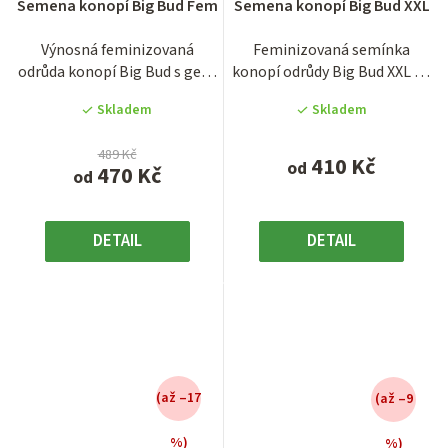
Semena konopí Big Bud Fem
Semena konopí Big Bud XXL
produktu
produktu
je
je
Výnosná feminizovaná
Feminizovaná semínka
3,1
3,8
odrůda konopí Big Bud s geny
konopí odrůdy Big Bud XXL od
z
z
Afghani, Skunk a Old School...
známé holandské seed
5
5
Skladem
Skladem
banky...
hvězdiček.
hvězdiček.
489 Kč
410 Kč
od
470 Kč
od
DETAIL
DETAIL
(až –17
(až –9
%)
%)