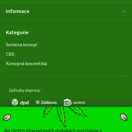
Informace
Kategorie
Semena konopí
CBD
Konopná kosmetika
Způsoby dopravy:
Na těchto internetových stránkách používáme a