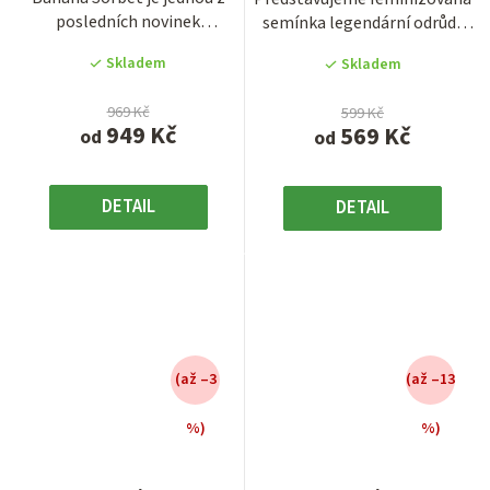
4,4
3,9
posledních novinek
semínka legendární odrůdy
z
z
legendární seedbanky DNA...
Big Bud. Jde o...
5
5
Skladem
Skladem
hvězdiček.
hvězdiček.
969 Kč
599 Kč
949 Kč
569 Kč
od
od
DETAIL
DETAIL
(až –3
(až –13
%)
%)
Průměrné
Průměrné
hodnocení
hodnocení