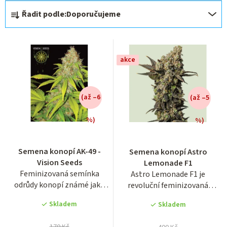
Ř
Řadit podle:
Doporučujeme
a
z
e
akce
n
í
(až –6
(až –5
p
r
%)
%)
o
Průměrné
hodnocení
d
Semena konopí AK-49 -
Semena konopí Astro
produktu
u
Vision Seeds
Lemonade F1
je
Feminizovaná semínka
Astro Lemonade F1 je
3,7
k
odrůdy konopí známé jako
revoluční feminizovaná
z
t
AK-49, tentokrát v
fotoperiodická odrůda ze
5
Skladem
Skladem
přepracované...
série F1...
ů
hvězdiček.
170 Kč