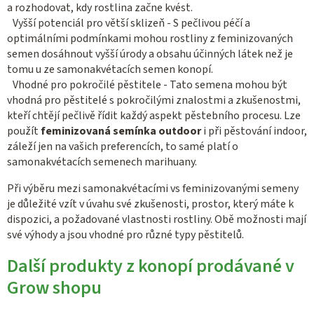
a rozhodovat, kdy rostlina začne kvést.
Vyšší potenciál pro větší sklizeň - S pečlivou péčí a
optimálními podmínkami mohou rostliny z feminizovaných
semen dosáhnout vyšší úrody a obsahu účinných látek než je
tomu u ze samonakvétacích semen konopí.
Vhodné pro pokročilé pěstitele - Tato semena mohou být
vhodná pro pěstitelé s pokročilými znalostmi a zkušenostmi,
kteří chtějí pečlivě řídit každý aspekt pěstebního procesu. Lze
použít
feminizovaná semínka outdoor
i při pěstování indoor,
záleží jen na vašich preferencích, to samé platí o
samonakvétacích semenech marihuany.
Při výběru mezi samonakvétacími vs feminizovanými semeny
je důležité vzít v úvahu své zkušenosti, prostor, který máte k
dispozici, a požadované vlastnosti rostliny. Obě možnosti mají
své výhody a jsou vhodné pro různé typy pěstitelů.
Další produkty z konopí prodávané v
Grow shopu