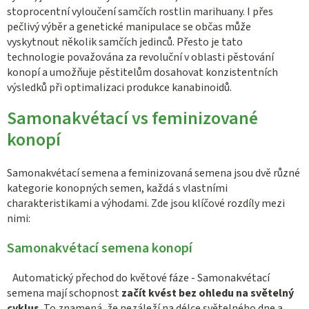
stoprocentní vyloučení samčích rostlin marihuany. I přes
pečlivý výběr a genetické manipulace se občas může
vyskytnout několik samčích jedinců. Přesto je tato
technologie považována za revoluční v oblasti pěstování
konopí a umožňuje pěstitelům dosahovat konzistentních
výsledků při optimalizaci produkce kanabinoidů.
Samonakvétací vs feminizované
konopí
Samonakvétací semena a feminizovaná semena jsou dvě různé
kategorie konopných semen, každá s vlastními
charakteristikami a výhodami. Zde jsou klíčové rozdíly mezi
nimi:
Samonakvétací semena konopí
Automatický přechod do květové fáze - Samonakvétací
semena mají schopnost
začít kvést bez ohledu na světelný
cyklus
. To znamená, že nezáleží na délce světelného dne a