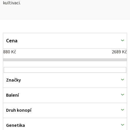
kultivaci.
V
ý
Cena
p
880
Kč
2689
Kč
i
s
p
Značky
r
o
Balení
d
Druh konopí
u
k
Genetika