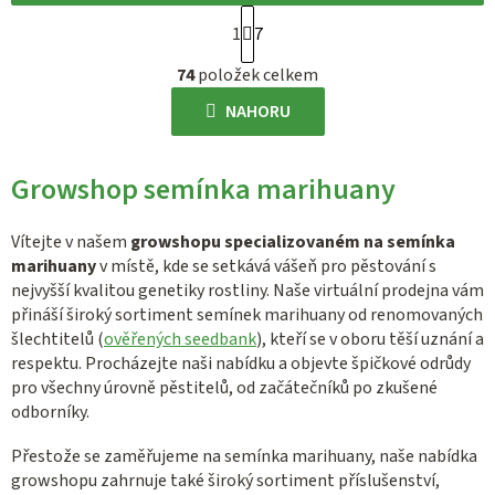
S
1
7
t
O
r
74
položek celkem
v
á
l
NAHORU
n
á
k
d
o
Growshop semínka marihuany
a
v
c
á
í
Vítejte v našem
growshopu specializovaném na semínka
n
p
marihuany
v místě, kde se setkává vášeň pro pěstování s
í
nejvyšší kvalitou genetiky rostliny. Naše virtuální prodejna vám
r
přináší široký sortiment semínek marihuany od renomovaných
v
šlechtitelů (
ověřených seedbank
), kteří se v oboru těší uznání a
k
respektu. Procházejte naši nabídku a objevte špičkové odrůdy
y
pro všechny úrovně pěstitelů, od začátečníků po zkušené
v
odborníky.
ý
p
Přestože se zaměřujeme na semínka marihuany, naše nabídka
i
growshopu zahrnuje také široký sortiment příslušenství,