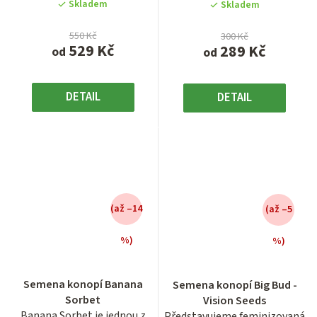
Skladem
Skladem
hvězdiček.
hvězdiček.
550 Kč
300 Kč
529 Kč
289 Kč
od
od
DETAIL
DETAIL
(až –14
(až –5
%)
%)
Průměrné
Průměrné
hodnocení
hodnocení
Semena konopí Banana
Semena konopí Big Bud -
produktu
produktu
Sorbet
Vision Seeds
je
je
Banana Sorbet je jednou z
Představujeme feminizovaná