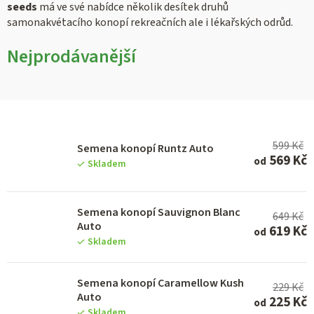
seeds
má ve své nabídce několik desítek druhů
samonakvétacího konopí rekreačních ale i lékařských odrůd.
Nejprodávanější
V
599 Kč
ý
Semena konopí Runtz Auto
569 Kč
od
Skladem
p
i
Semena konopí Sauvignon Blanc
s
649 Kč
Auto
619 Kč
od
p
Skladem
r
o
Semena konopí Caramellow Kush
229 Kč
Auto
d
225 Kč
od
Skladem