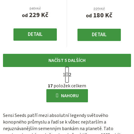
249 Kč
229 Kč
229 Kč
180 Kč
od
od
DETAIL
DETAIL
NAČÍST 5 DALŠÍCH
S
1
2
t
O
r
17
položek celkem
v
á
l
NAHORU
n
á
k
d
o
Sensi Seeds patří mezi absolutní legendy světového
a
v
konopného průmyslu a řadí se k vůbec nejstarším a
c
á
nejuznávanějším semenným bankám na planetě. Tato
í