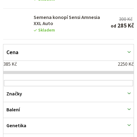
u
k
Semena konopí Sensi Amnesia
300 Kč
t
XXL Auto
285 Kč
od
Skladem
ů
Cena
385
Kč
2250
Kč
Značky
Balení
Genetika