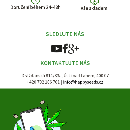
Doručení během 24-48h
Vše skladem!
SLEDUJTE NÁS
KONTAKTUJTE NÁS
Drážďanská 814/83a, Ústí nad Labem, 400 07
+420 702 186 701 |
info@happyseeds.cz
Z
á
p
a
t