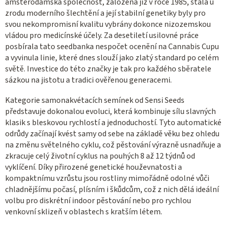
n
amsterodamská společnost, založená již v roce 1985, stála u
p
í
zrodu moderního šlechtění a její stabilní genetiky byly pro
r
svou nekompromisní kvalitu vybrány dokonce nizozemskou
v
vládou pro medicínské účely. Za desetiletí usilovné práce
k
posbírala tato seedbanka nespočet ocenění na Cannabis Cupu
y
a vyvinula linie, které dnes slouží jako zlatý standard po celém
v
světě. Investice do této značky je tak pro každého sběratele
ý
sázkou na jistotu a tradici ověřenou generacemi.
p
Kategorie samonakvétacích semínek od Sensi Seeds
i
představuje dokonalou evoluci, která kombinuje sílu slavných
s
klasik s bleskovou rychlostí a jednoduchostí. Tyto automatické
u
odrůdy začínají kvést samy od sebe na základě věku bez ohledu
na změnu světelného cyklu, což pěstování výrazně usnadňuje a
zkracuje celý životní cyklus na pouhých 8 až 12 týdnů od
vyklíčení. Díky přirozené genetické houževnatosti a
kompaktnímu vzrůstu jsou rostliny mimořádně odolné vůči
chladnějšímu počasí, plísním i škůdcům, což z nich dělá ideální
volbu pro diskrétní indoor pěstování nebo pro rychlou
venkovní sklizeň v oblastech s kratším létem.