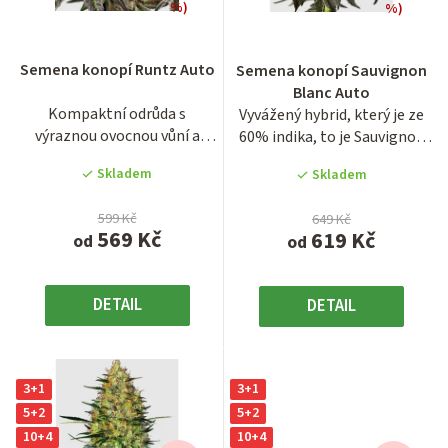
r
%)
%)
o
Průměrné
Průměrné
hodnocení
hodnocení
d
Semena konopí Runtz Auto
Semena konopí Sauvignon
produktu
produktu
u
Blanc Auto
je
je
Kompaktní odrůda s
Vyvážený hybrid, který je ze
3,9
4,1
k
výraznou ovocnou vůní a
60% indika, to je Sauvignon
z
z
t
převahou indiky ze 70 %, to
Blanc Auto od Sensi...
5
5
Skladem
Skladem
je...
ů
hvězdiček.
hvězdiček.
599 Kč
649 Kč
569 Kč
619 Kč
od
od
DETAIL
DETAIL
3+1
3+1
5+2
5+2
10+4
10+4