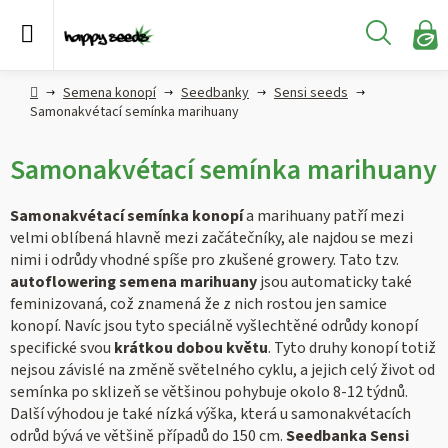
Přejít
na
Hledat
obsah
N
KO
Semena
Hlavní
Semena konopí
Seedbanky
Sensi seeds
konopí
strana
Samonakvétací semínka marihuany
CBD,
Samonakvétací semínka marihuany
CBG a
HHC
konopí
Samonakvétací semínka konopí
a marihuany patří mezi
velmi oblíbená hlavně mezi začátečníky, ale najdou se mezi
nimi i odrůdy vhodné spíše pro zkušené growery. Tato tzv.
Konopné
produkty
autoflowering semena marihuany
jsou automaticky také
feminizovaná, což znamená že z nich rostou jen samice
konopí. Navíc jsou tyto speciálně vyšlechtěné odrůdy konopí
Hašiš
specifické svou
krátkou dobou květu
. Tyto druhy konopí totiž
nejsou závislé na změně světelného cyklu, a jejich celý život od
Kratom
semínka po sklizeň se většinou pohybuje okolo 8-12 týdnů.
Další výhodou je také nízká výška, která u samonakvétacích
odrůd bývá ve většině případů do 150 cm.
Seedbanka Sensi