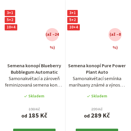
3+1
3+1
5+2
5+2
10+4
10+4
(až –24
(až –8
%)
%)
Průměrné
Průměrné
hodnocení
hodnocení
Semena konopí Blueberry
Semena konopí Pure Power
produktu
produktu
Bubblegum Automatic
Plant Auto
je
je
Samonakvétací a zároveň
Samonakvétací semínka
3,8
3,5
feminizovaná semena konopí
marihuany známé a výnosné
z
z
super ovocné odrůdy...
odrůdy Pure Power Plant
5
5
Skladem
Skladem
Auto....
hvězdiček.
hvězdiček.
190 Kč
299 Kč
185 Kč
289 Kč
od
od