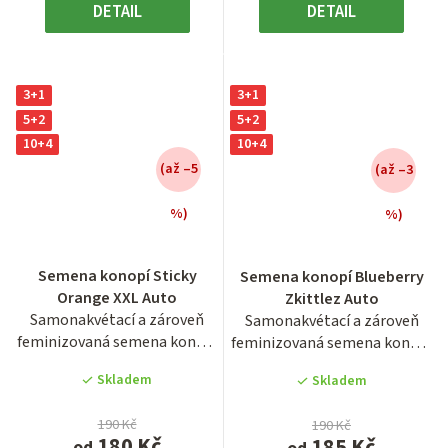
DETAIL
DETAIL
3+1
3+1
5+2
5+2
10+4
10+4
(až –5
(až –3
%)
%)
Průměrné
Průměrné
hodnocení
hodnocení
Semena konopí Sticky
Semena konopí Blueberry
produktu
produktu
Orange XXL Auto
Zkittlez Auto
je
je
Samonakvétací a zároveň
Samonakvétací a zároveň
3,9
3,8
feminizovaná semena konopí
feminizovaná semena konopí
z
z
svěže citrusové odrůdy...
super ovocné odrůdy...
5
5
Skladem
Skladem
hvězdiček.
hvězdiček.
190 Kč
190 Kč
180 Kč
185 Kč
od