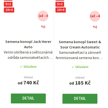
5+2
5+2
10+4
10+4
(až –3
(až –4
%)
%)
Průměrné
hodnocení
Semena konopí Jack Herer
Semena konopí Sweet &
produktu
Auto
Sour Cream Automatic
je
Velmi oblíbená a světoznámá
Samonakvétací a zároveň
3,3
odrůda samonakvétacích
feminizovaná semena konopí
z
semen konopí Jack Herer...
sladce ovocné odrůdy s...
5
Skladem
Skladem
hvězdiček.
759 Kč
190 Kč
740 Kč
185 Kč
od
od
DETAIL
DETAIL