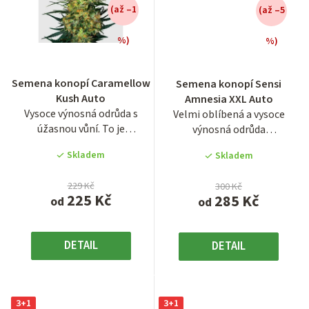
(až –1
(až –5
%)
%)
Průměrné
hodnocení
Semena konopí Caramellow
Semena konopí Sensi
produktu
Kush Auto
Amnesia XXL Auto
je
Vysoce výnosná odrůda s
Velmi oblíbená a vysoce
3,2
úžasnou vůní. To je
výnosná odrůda
z
Caramellow Kush Auto od
samonakvétacích semen
5
Skladem
Skladem
Sensi...
konopí Sensi...
hvězdiček.
229 Kč
300 Kč
225 Kč
285 Kč
od
od
DETAIL
DETAIL
3+1
3+1