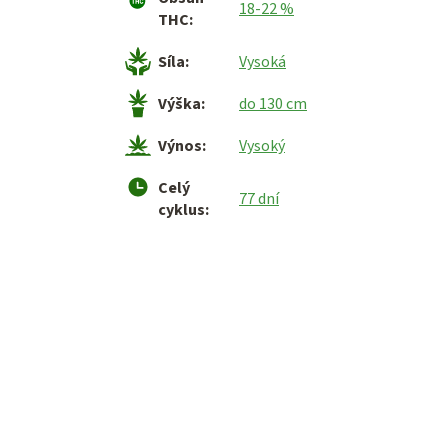
18-22 %
THC
:
Síla
:
Vysoká
Výška
:
do 130 cm
Výnos
:
Vysoký
Celý
77 dní
cyklus
: