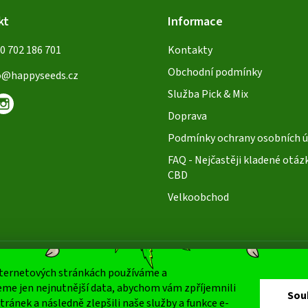
kt
Informace
0 702 186 701
Kontakty
Obchodní podmínky
o
@
happyseeds.cz
Služba Pick & Mix
Doprava
Podmínky ochrany osobních ú
FAQ - Nejčastěji kladené otáz
CBD
Velkoobchod
nternetových stránkách používáme a
Oblíbené způ
me jen nejnutnější data, abychom vám zpříjemnili
Sou
tránek a následně zlepšili naše služby a funkce e-