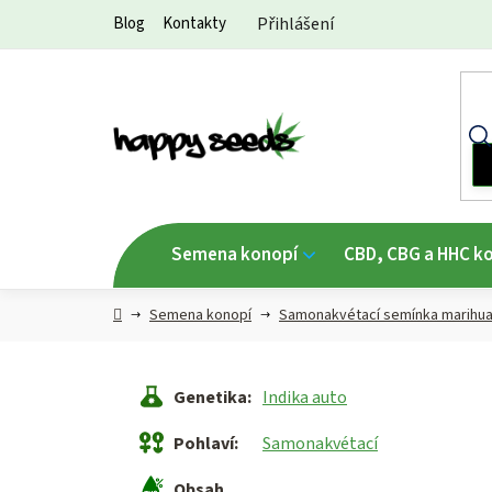
Přejít
Blog
Kontakty
Přihlášení
na
obsah
Semena konopí
CBD, CBG a HHC k
Hlavní
Semena konopí
Samonakvétací semínka marihu
strana
Genetika
:
Indika auto
Pohlaví
:
Samonakvétací
Obsah