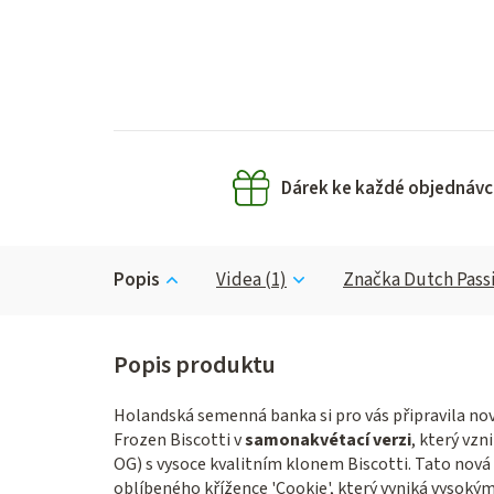
Dárek ke každé objednávc
Popis
Videa (1)
Značka
Dutch Pass
Holandská semenná banka si pro vás připravila nov
Frozen Biscotti v
samonakvétací verzi
, který vz
OG) s vysoce kvalitním klonem Biscotti. Tato nová 
oblíbeného křížence 'Cookie', který vyniká vysokým