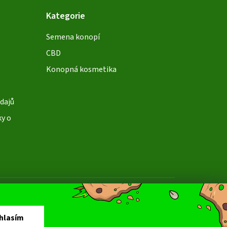
Kategorie
Semena konopí
CBD
Konopná kosmetika
dajů
ky o
soby platby:
dobírka
převod
hlasím