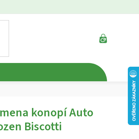
NÁKUPNÍ
KOŠÍK
mena konopí Auto
ozen Biscotti
rné