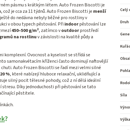
írném pásmu s krátkým létem. Auto Frozen Biscotti je
Celý 
, což je cca za 11 týdnů. Auto Frozen Biscotti je
menší
 ještě do nedávna nebyly běžné pro rostliny v
Druh
kci v obou typech pěstování. Při
indoor
pěstování lze
ozmezí
450–500 g/m²
, zatímco v
outdoor
prostředí
Gene
gramů na rostlinu
v závislosti na kvalitě půdy a
Kuřá
lmi komplexní. Ovocnost a kyselost se střídá se
Obsa
omto samonakvétacím kříženci často dominují naftovější
é chuti. Auto Frozen Biscotti se řadí mezi velmi silné
Pohla
 20 %
, které nabízejí hluboce relaxační, uklidňující a
je silný pocit tělesné pohody, což z ní dělá ideální
Rodo
stresu. Díky jednoduchosti při pěstování se tato
čínající pěstitele.
Síla
ínkách.
Výno
ek
?
Výšk