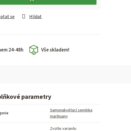
ptat se
Hlídat
hem 24-48h
Vše skladem!
lňkové parametry
Samonakvétací semínka
gorie
marihuany
Zvolte variantu