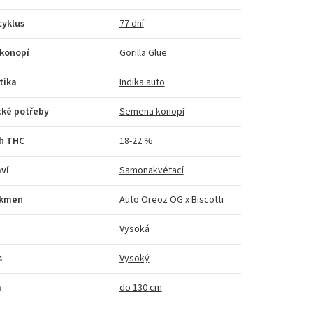
cyklus
77 dní
 konopí
Gorilla Glue
tika
Indika auto
cké potřeby
Semena konopí
h THC
18-22 %
ví
Samonakvétací
kmen
Auto Oreoz OG x Biscotti
Vysoká
s
Vysoký
a
do 130 cm