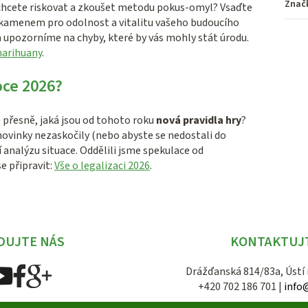
Znač
Nechcete riskovat a zkoušet metodu pokus-omyl? Vsaďte
 kamenem pro odolnost a vitalitu vašeho budoucího
a upozorníme na chyby, které by vás mohly stát úrodu.
marihuany
.
oce 2026?
e přesně, jaká jsou od tohoto roku
nová pravidla hry
?
 novinky nezaskočily (nebo abyste se nedostali do
í analýzu situace. Oddělili jsme spekulace od
e připravit:
Vše o legalizaci 2026
.
DUJTE NÁS
KONTAKTUJ
Drážďanská 814/83a, Ústí
+420 702 186 701 |
info