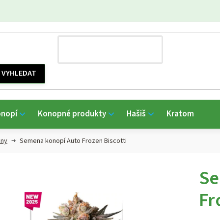
onopí
Konopné produkty
Hašiš
Kratom
any
Semena konopí Auto Frozen Biscotti
Se
Fr
Průmě