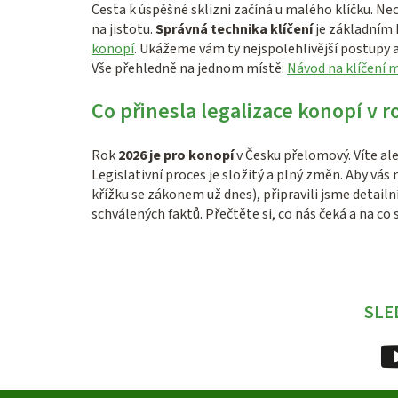
Cesta k úspěšné sklizni začíná u malého klíčku. 
na jistotu.
Správná technika klíčení
je základním
konopí
. Ukážeme vám ty nejspolehlivější postupy 
Vše přehledně na jednom místě:
Návod na klíčení 
Co přinesla legalizace konopí v r
Rok
2026 je pro konopí
v Česku přelomový. Víte al
Legislativní proces je složitý a plný změn. Aby vás
křížku se zákonem už dnes), připravili jsme detailn
schválených faktů. Přečtěte si, co nás čeká a na co s
SLE