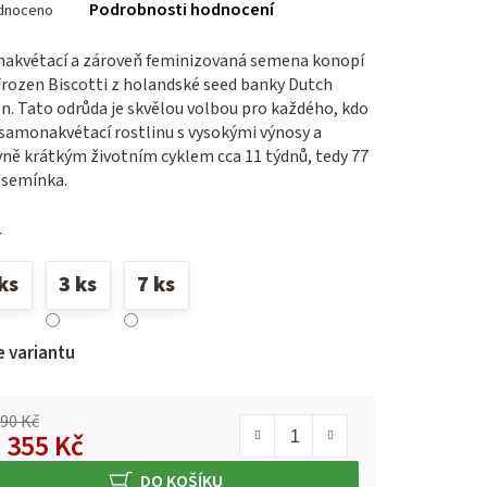
Podrobnosti hodnocení
dnoceno
cení
ktu
akvétací a zároveň feminizovaná semena konopí
rozen Biscotti z holandské seed banky Dutch
n. Tato odrůda je skvělou volbou pro každého, kdo
samonakvétací rostlinu s vysokými výnosy a
ček.
vně krátkým životním cyklem cca 11 týdnů, tedy 77
 semínka.
í
ks
3 ks
7 ks
e variantu
390 Kč
d
355 Kč
ná cena:
DO KOŠÍKU