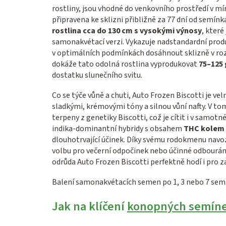
rostliny, jsou vhodné do venkovního prostředí v m
připravena ke sklizni přibližně za 77 dní od semínka
rostlina cca do 130 cm s vysokými výnosy
, které
samonakvétací verzi. Vykazuje nadstandardní produ
v optimálních podmínkách dosáhnout sklizně v r
dokáže tato odolná rostlina vyprodukovat
75–125 
dostatku slunečního svitu.
Co se týče vůně a chuti, Auto Frozen Biscotti je ve
sladkými, krémovými tóny a silnou vůní nafty. V t
terpeny z genetiky Biscotti, což je cítit i v samotn
indika-dominantní hybridy s obsahem
THC kolem
dlouhotrvající účinek. Díky svému rodokmenu navozu
volbu pro večerní odpočinek nebo účinné odbourání 
odrůda Auto Frozen Biscotti perfektně hodí i pro za
Balení samonakvétacích semen po 1, 3 nebo 7 sem
Jak na klíčení
konopných semín