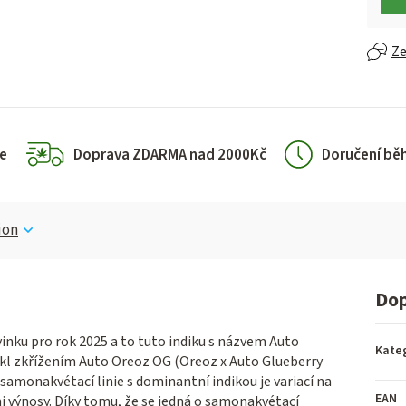
Ze
e
Doprava ZDARMA nad 2000Kč
Doručení bě
ion
Dop
inku pro rok 2025 a to tuto indiku s názvem Auto
Kate
nikl zkřížením Auto Oreoz OG (Oreoz x Auto Glueberry
samonakvétací linie s dominantní indikou je variací na
EAN
i výnosy. Díky tomu, že se jedná o samonakvétací