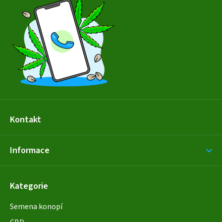
p
a
t
í
Kontakt
Informace
Kategorie
Semena konopí