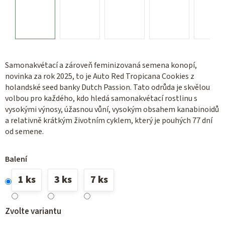
Samonakvétací a zároveň feminizovaná semena konopí,
novinka za rok 2025, to je Auto Red Tropicana Cookies z
holandské seed banky Dutch Passion. Tato odrůda je skvělou
volbou pro každého, kdo hledá samonakvétací rostlinu s
vysokými výnosy, úžasnou vůní, vysokým obsahem kanabinoidů
a relativně krátkým životním cyklem, který je pouhých 77 dní
od semene.
Balení
1 ks
3 ks
7 ks
Zvolte variantu