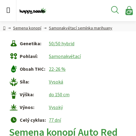
Přejít
na
Hledat
obsah
N
KO
Semena
Hlavní
Semena konopí
Samonakvétací semínka marihuany
konopí
strana
Genetika
:
50/50 hybrid
CBD,
CBG a
Pohlaví
:
Samonakvétací
HHC
konopí
Obsah THC
:
22-26 %
Konopné
Síla
:
Vysoká
produkty
Výška
:
do 150 cm
Hašiš
Výnos
:
Vysoký
Kratom
Celý cyklus
:
77 dní
Semena konopí Auto Red