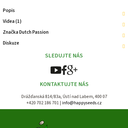
Popis
Videa (1)
Značka
Dutch Passion
Diskuze
SLEDUJTE NÁS
KONTAKTUJTE NÁS
Drážďanská 814/83a, Ústí nad Labem, 400 07
+420 702 186 701 |
info@happyseeds.cz
Z
á