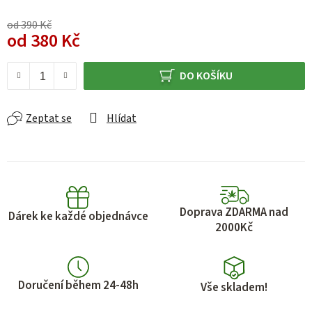
od 390 Kč
od
380 Kč
Měrná cena:
DO KOŠÍKU
Zeptat se
Hlídat
Doprava ZDARMA nad
Dárek ke každé objednávce
2000Kč
Doručení během 24-48h
Vše skladem!