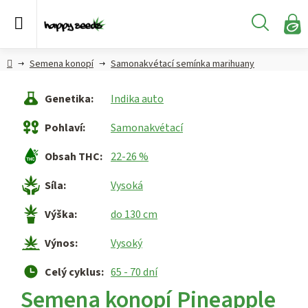
Přejít
na
Hledat
obsah
N
KO
Semena
Hlavní
Semena konopí
Samonakvétací semínka marihuany
konopí
strana
Genetika
:
Indika auto
CBD,
CBG a
Pohlaví
:
Samonakvétací
HHC
konopí
Obsah THC
:
22-26 %
Konopné
Síla
:
Vysoká
produkty
Výška
:
do 130 cm
Hašiš
Výnos
:
Vysoký
Kratom
Celý cyklus
:
65 - 70 dní
Semena konopí Pineapple