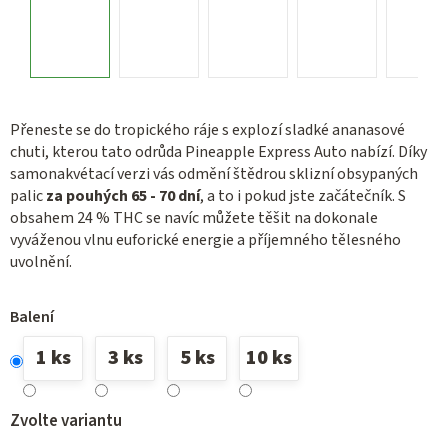
Přeneste se do tropického ráje s explozí sladké ananasové
chuti, kterou tato odrůda Pineapple Express Auto nabízí. Díky
samonakvétací verzi vás odmění štědrou sklizní obsypaných
palic
za pouhých 65 - 70 dní
, a to i pokud jste začátečník. S
obsahem 24 % THC se navíc můžete těšit na dokonale
vyváženou vlnu euforické energie a příjemného tělesného
uvolnění.
Balení
1 ks
3 ks
5 ks
10 ks
Zvolte variantu