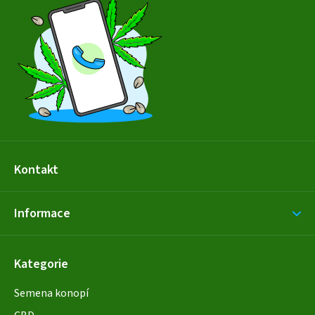
p
a
t
í
Kontakt
Informace
Kategorie
Semena konopí