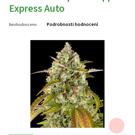
Express Auto
Průměrné
Podrobnosti hodnocení
Neohodnoceno
hodnocení
produktu
je
0,0
z 5
hvězdiček.