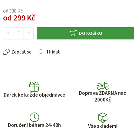
od 338 Kč
od
299 Kč
Měrná cena:
DO KOŠÍKU
Zeptat se
Hlídat
Doprava ZDARMA nad
Dárek ke každé objednávce
2000Kč
Doručení během 24-48h
Vše skladem!