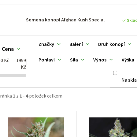
p
Semena konopí Afghan Kush Special
Skla
o
d
Značky
Balení
Druh konopí
Cena
u
Pohlaví
Síla
Výnos
Výška
90
Kč
1999
k
Kč
Na skl
ů
tránka
1
z
1
-
4
položek celkem