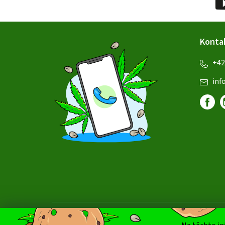
Z
Konta
á
+42
p
inf
a
t
í