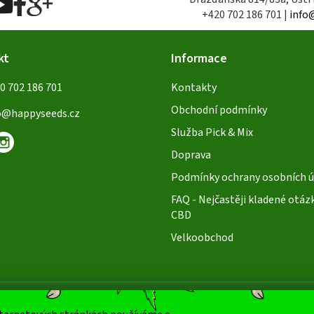
+420 702 186 701 |
info
kt
Informace
0 702 186 701
Kontakty
Obchodní podmínky
o
@
happyseeds.cz
Služba Pick & Mix
Doprava
Podmínky ochrany osobních ú
FAQ - Nejčastěji kladené otáz
CBD
Velkoobchod