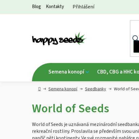
Přejít
Blog
Kontakty
Přihlášení
na
obsah
Semena konopí
CBD, CBG a HHC k
Hlavní
Semena konopí
Seedbanky
World of See
strana
World of Seeds
World of Seeds je uznávaná mezinárodní seedbanka, 
rekreační rostliny. Proslavila se především svou un
napříč pěti kontinenty. Ve své rozmanité nabídce 