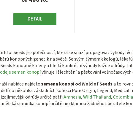
od
DETAIL
O
v
rld of Seeds je společností, která se snaží propagovat výhody léč
l
běrů konopných genetik na světě. Se svým týmem ekologů, lékařů 
 Seeds konopné kmeny a hledá konkrétní výhody každé odrůdy. Ta
á
rodeje semen konopí
věnuje i šlechtění a pěstování volnočasových
d
a
naší nabídce najdete
semena konopí od Wold of Seeds
a to rovn
 dělí do několika základních kolekcí Pure Origin, Legend, Medical
c
jzajímavější odrůdy určitě patři
Amnesia
,
Wild Thailand
,
Colombia
í
anělská semínka konopí určitě nezklamou žádného sběratele ko
p
r
v