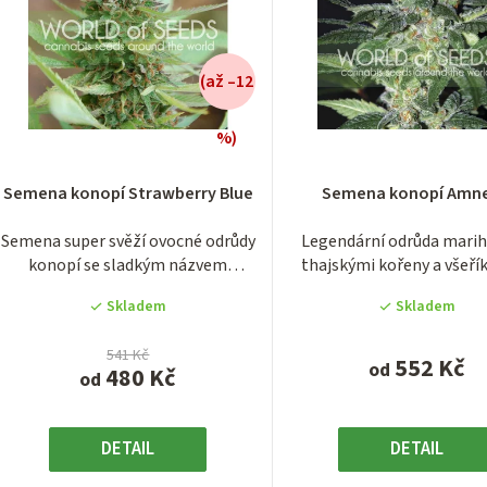
(až –12
%)
Průměrné
Průměrn
hodnocení
hodnocen
Semena konopí Strawberry Blue
Semena konopí Amne
produktu
produktu
je
je
Semena super svěží ovocné odrůdy
Legendární odrůda marih
4,0
3,9
konopí se sladkým názvem
thajskými kořeny a všeří
z
z
Strawberry Blue ve...
názvem Amnesia....
5
5
Skladem
Skladem
hvězdiček.
hvězdiček
541 Kč
552 Kč
od
480 Kč
od
DETAIL
DETAIL