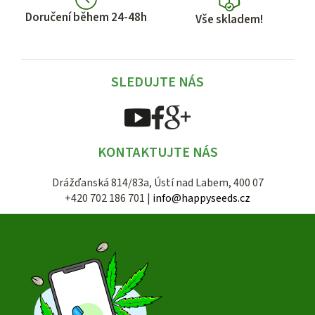
Doručení během 24-48h
Vše skladem!
SLEDUJTE NÁS
KONTAKTUJTE NÁS
Drážďanská 814/83a, Ústí nad Labem, 400 07
+420 702 186 701 |
info@happyseeds.cz
Z
á
p
a
t