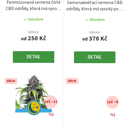
Feminizovaná semena čisté
Samonakvétací semena CBD
3,9
3,9
k
CBD odrůdy, která má vysoký
odrůdy, která má vysoký podíl
z
z
t
podíl CBD až okolo 15 %...
CBD až 21 % a THC pod...
5
5
Skladem
Skladem
ů
hvězdiček.
hvězdiček.
289 Kč
389 Kč
250 Kč
370 Kč
od
od
DETAIL
DETAIL
akce
akce
(až –11
(až –6
%)
%)
Průměrné
Průměrné
hodnocení
hodnocení