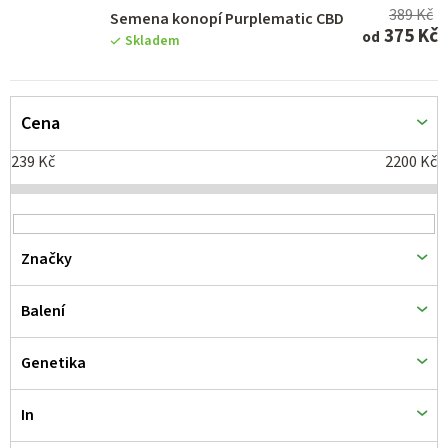
k
389 Kč
Semena konopí Purplematic CBD
t
375 Kč
od
Skladem
ů
Cena
239
Kč
2200
Kč
Značky
Balení
Genetika
In