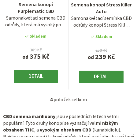
Semena konopí
Semena konopí Stress Killer
produktu
produktu
Purplematic CBD
Auto
je
je
Samonakvétací semena CBD
Samonakvétací semínka CBD
3,9
3,8
odrůdy, která má vysoký podíl
odrůdy konopí Stress Killer
z
z
CBD až okolo 17 % a...
Auto. Autoflowering...
5
5
Skladem
Skladem
hvězdiček.
hvězdiček.
389 Kč
250 Kč
375 Kč
239 Kč
od
od
DETAIL
DETAIL
4
položek celkem
O
v
CBD semena marihuany
jsou v posledních letech velmi
l
populární. Tyto druhy konopí se vyznačují velmi
nízkým
á
obsahem THC
, a
vysokým obsahem CBD
(kanabidiolu).
d
Najdou se mezi nimi i takové odrůdy, které mají obsah vyvážený