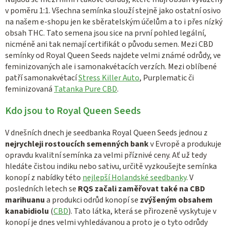
a
v poměru 1:1. Všechna semínka slouží stejně jako ostatní osivo
c
na našem e-shopu jen ke sběratelským účelům a to i přes nízký
í
obsah THC. Tato semena jsou sice na první pohled legální,
p
nicméně ani tak nemají certifikát o původu semen. Mezi CBD
r
semínky od Royal Queen Seeds najdete velmi známé odrůdy, ve
v
feminizovaných ale i samonakvétacích verzích. Mezi oblíbené
k
patří samonakvétací
Stress Killer Auto
, Purplematic či
y
feminizovaná
Tatanka Pure CBD
.
v
Kdo jsou to Royal Queen Seeds
ý
p
V dnešních dnech je seedbanka Royal Queen Seeds jednou z
i
nejrychleji rostoucích semenných bank
v Evropě a produkuje
s
opravdu kvalitní semínka za velmi příznivé ceny. Ať už tedy
u
hledáte čistou indiku nebo sativu, určitě vyzkoušejte semínka
konopí z nabídky této
nejlepší Holandské seedbanky
. V
posledních letech se
RQS začali zaměřovat také na CBD
marihuanu
a produkci odrůd konopí se
zvýšeným obsahem
kanabidiolu
(
CBD
). Tato látka, která se přirozeně vyskytuje v
konopí je dnes velmi vyhledávanou a proto je o tyto odrůdy