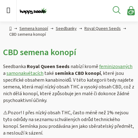
Přejít
na
Hledat
obsah
N
KO
Semena
Hlavní
Semena konopí
Seedbanky
Royal Queen Seeds
konopí
strana
CBD semena konopí
CBD,
CBD semena konopí
CBG a
HHC
konopí
Seedbanka
Royal Queen Seeds
nabízí kromě
feminizovaných
a
samonakvétacích
také
semínka CBD konopí
, které jsou
specifické obsahem kanabinoidů. V této kategorii tedy najdete
Konopné
produkty
semena, která mají nízký obsah THC a vysoký obsah CBD, což z
nich dělá konopí, které způsobuje jen malé či dokonce žádné
psychoaktivní účinky.
Hašiš
⚠️Pozor! I přes nízký obsah THC, často méně než 1% nejsou
Kratom
tyto odrůdy na seznamu schválených odrůd technického
konopí. Semínka jsou prodávána jen jako sběratelský předmět,
a neslouží k sázení.