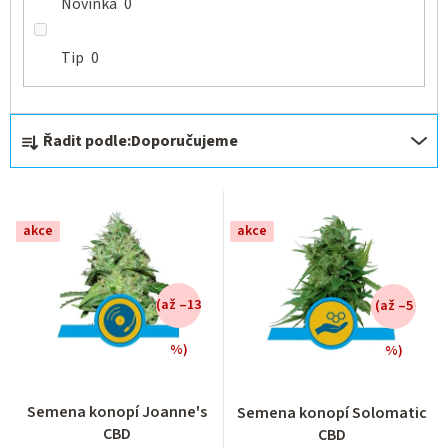
Novinka
0
Tip
0
Ř
Řadit podle:
Doporučujeme
a
z
e
akce
akce
n
í
(až –13
(až –5
p
r
%)
%)
o
Průměrné
Průměrné
hodnocení
hodnocení
d
Semena konopí Joanne's
Semena konopí Solomatic
produktu
produktu
u
CBD
CBD
je
je