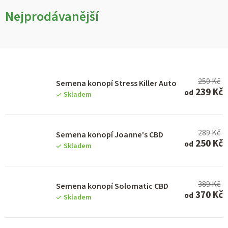
Nejprodávanější
V
250 Kč
ý
Semena konopí Stress Killer Auto
239 Kč
od
Skladem
p
i
s
289 Kč
Semena konopí Joanne's CBD
250 Kč
od
p
Skladem
r
o
389 Kč
Semena konopí Solomatic CBD
d
370 Kč
od
Skladem
u