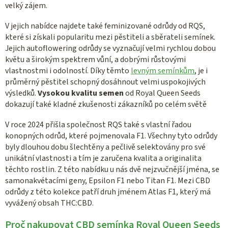
velký zájem.
V jejich nabídce najdete také feminizované odrůdy od RQS,
které si získali popularitu mezi pěstiteli a sběrateli semínek.
Jejich autoflowering odrůdy se vyznačují velmi rychlou dobou
květu a širokým spektrem vůní, a dobrými růstovými
vlastnostmi i odolností. Díky těmto
levným semínkům
, je i
průměrný pěstitel schopný dosáhnout velmi uspokojivých
výsledků.
Vysokou kvalitu semen
od Royal Queen Seeds
dokazují také kladné zkušenosti zákazníků po celém světě
V roce 2024 přišla společnost RQS také s vlastní řadou
konopných odrůd, které pojmenovala F1. Všechny tyto odrůdy
byly dlouhou dobu šlechtěny a pečlivě selektovány pro své
unikátní vlastnosti a tím je zaručena kvalita a originalita
těchto rostlin. Z této nabídku u nás dvě nejzvučnější jména, se
samonakvétacími geny, Epsilon F1 nebo Titan F1. Mezi CBD
odrůdy z této kolekce patří druh jménem Atlas F1, který má
vyvážený obsah THC:CBD.
Proč nakupovat CBD semínka Royal Queen Seeds