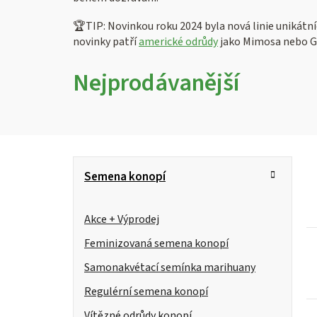
🏆TIP: Novinkou roku 2024 byla nová linie unikátní
novinky patří
americké odrůdy
jako Mimosa nebo G
Nejprodávanější
P
K
Přeskočit
Semena konopí
kategorie
a
o
t
s
Akce + Výprodej
e
g
Feminizovaná semena konopí
t
i
o
Samonakvétací semínka marihuany
r
s
r
Regulérní semena konopí
i
a
Vítězné odrůdy konopí