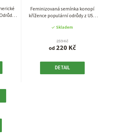
je
merické
Feminizovaná semínka konopí
3,6
 Odrůda
křížence populární odrůdy z USA
z
Banana OG. Jedná...
5
Skladem
.
hvězdiček.
259 Kč
220 Kč
od
DETAIL