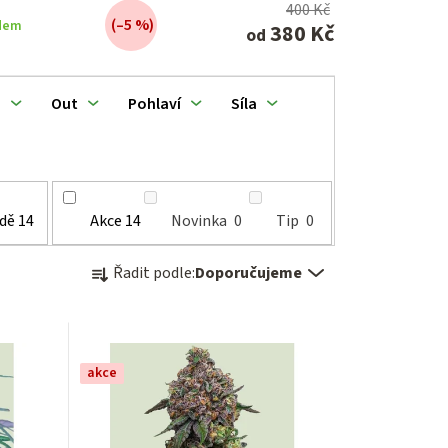
400 Kč
(–5 %)
dem
380 Kč
od
n
Out
Pohlaví
Síla
adě
14
Akce
14
Novinka
0
Tip
0
Ř
Řadit podle:
Doporučujeme
a
z
e
akce
n