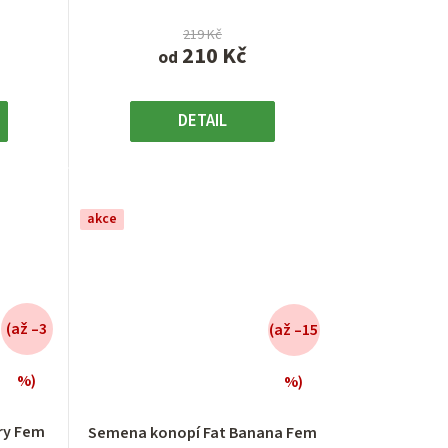
219 Kč
210 Kč
od
DETAIL
akce
(až –3
(až –15
%)
%)
é
Průměrné
í
hodnocení
ry Fem
Semena konopí Fat Banana Fem
produktu