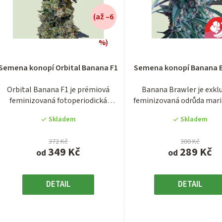
(až –6
%)
Průměrné
Průměrn
hodnocení
hodnocen
Semena konopí Orbital Banana F1
Semena konopí Banana 
produktu
produktu
je
je
Orbital Banana F1 je prémiová
Banana Brawler je exklu
5,0
3,5
feminizovaná fotoperiodická
feminizovaná odrůda mari
z
z
odrůda z nové...
kolekce Tyson...
5
5
Skladem
Skladem
hvězdiček.
hvězdiček
372 Kč
300 Kč
349 Kč
289 Kč
od
od
DETAIL
DETAIL