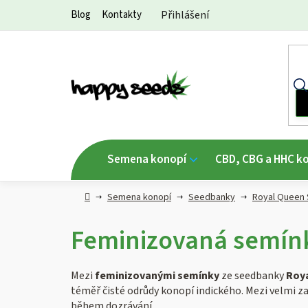
Přejít
Blog
Kontakty
Přihlášení
na
obsah
Semena konopí
CBD, CBG a HHC k
Hlavní
Semena konopí
Seedbanky
Royal Queen
strana
Feminizovaná semín
Mezi
feminizovanými semínky
ze seedbanky
Roy
téměř čisté odrůdy konopí indického. Mezi velmi za
během dozrávání.