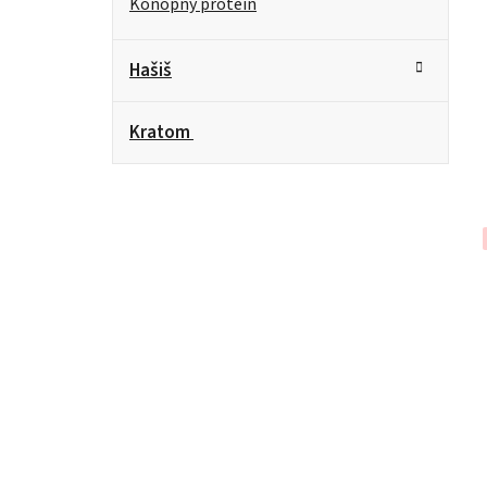
Konopný protein
Hašiš
Kratom