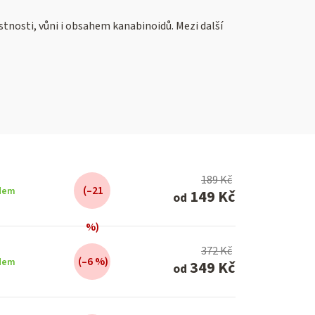
tnosti, vůni i obsahem kanabinoidů. Mezi další
189 Kč
(–21
dem
149 Kč
od
%)
372 Kč
(–6 %)
dem
349 Kč
od