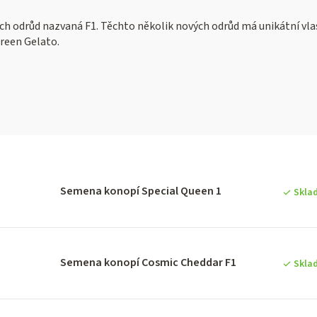
ch odrůd nazvaná F1. Těchto několik nových odrůd má unikátní vlas
reen Gelato.
V
ý
Semena konopí Special Queen 1
Skla
p
Semena konopí Cosmic Cheddar F1
Skla
p