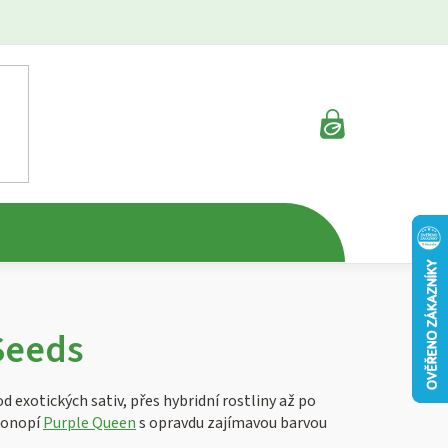
NÁKUPNÍ
KOŠÍK
Seeds
 exotických sativ, přes hybridní rostliny až po
 konopí
Purple Queen
s opravdu zajímavou barvou