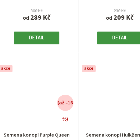
300 Kč
230 Kč
289 Kč
209 Kč
od
od
DETAIL
DETAIL
akce
akce
(až –16
%)
Průměrné
Průměrn
hodnocení
hodnocen
Semena konopí Purple Queen
Semena konopí HulkBer
produktu
produktu