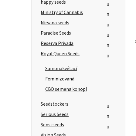
happy seeds
Ministry of Cannabis
Nirvana seeds
Paradise Seeds
Reserva Privada
Royal Queen Seeds
Samonakvétací
Feminizovaná
CBD semena konopí
Seedstockers
Serious Seeds
Sensi seeds
Vision Seeds