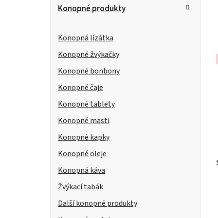
Konopné produkty
Konopná lízátka
Konopné žvýkačky
Konopné bonbony
Konopné čaje
Konopné tablety
Konopné masti
Konopné kapky
Konopné oleje
Konopná káva
Žvýkací tabák
Další konopné produkty