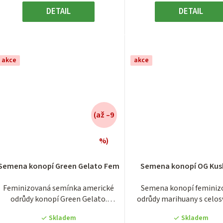
DETAIL
DETAIL
akce
akce
(až –9
%)
Průměrné
Průměrn
hodnocení
hodnocen
Semena konopí Green Gelato Fem
Semena konopí OG Kus
produktu
produktu
je
je
Feminizovaná semínka americké
Semena konopí feminiz
3,9
3,8
odrůdy konopí Green Gelato.
odrůdy marihuany s celo
z
z
Odrůda...
známým jménem OG.
5
5
Skladem
Skladem
hvězdiček.
hvězdiček