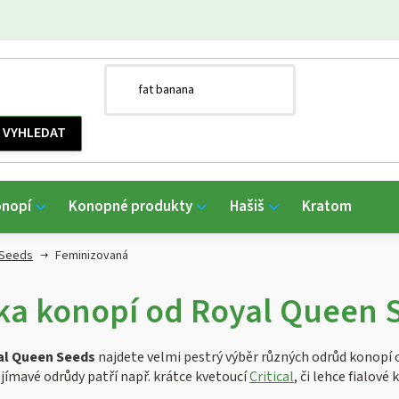
onopí
Konopné produkty
Hašiš
Kratom
 Seeds
Feminizovaná
ka konopí od Royal Queen 
al Queen Seeds
najdete velmi pestrý výběr různých odrůd konopí od
jímavé odrůdy patří např. krátce kvetoucí
Critical
, či lehce fialové