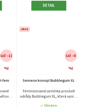
DETAIL
akce
(až –11
(až –8
%)
%)
é
Průměrné
í
hodnocení
h fem
Semena konopí Bubblegum XL
produktu
je
ované
Feminizovaná semínka proslulé
3,8
světově
odrůdy Bubblegum XL, která vyniká
z
..
svým...
5
Skladem
.
hvězdiček.