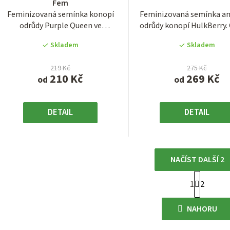
Fem
je
je
Feminizovaná semínka konopí
Feminizovaná semínka a
4,0
3,8
odrůdy Purple Queen ve
odrůdy konopí HulkBerry.
z
z
feminizované verzi. Tato...
marihuany z...
5
5
Skladem
Skladem
hvězdiček.
hvězdiček
219 Kč
275 Kč
210 Kč
269 Kč
od
od
DETAIL
DETAIL
NAČÍST DALŠÍ 2
S
1
2
O
t
r
v
NAHORU
á
l
n