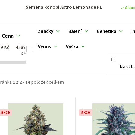
Semena konopí Astro Lemonade F1
Skla
o
d
Značky
Balení
Genetika
I
Cena
u
Výnos
Výška
49
Kč
4389
k
Kč
Na skl
ů
tránka
1
z
2
-
14
položek celkem
akce
akce