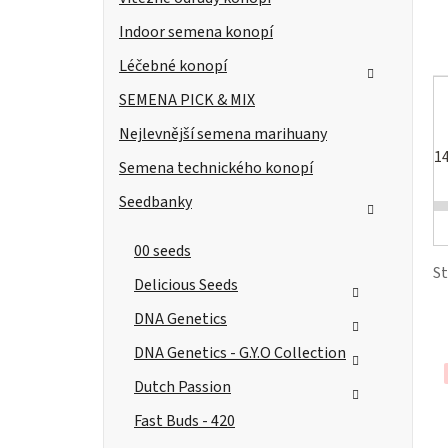
e
n
r
Indoor semena konopí
n
Léčebné konopí
í
SEMENA PICK & MIX
Nejlevnější semena marihuany
p
1
Semena technického konopí
a
Seedbanky
n
t
00 seeds
e
S
Delicious Seeds
l
DNA Genetics
DNA Genetics - G.Y.O Collection
Dutch Passion
Fast Buds - 420