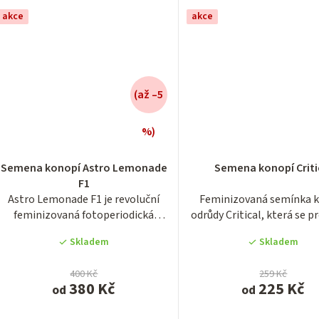
akce
akce
(až –5
%)
Průměrn
hodnocen
Semena konopí Astro Lemonade
Semena konopí Criti
produktu
F1
je
Astro Lemonade F1 je revoluční
Feminizovaná semínka 
3,9
feminizovaná fotoperiodická
odrůdy Critical, která se p
z
odrůda ze série F1...
svým bohatým...
5
Skladem
Skladem
hvězdiček
400 Kč
259 Kč
380 Kč
225 Kč
od
od