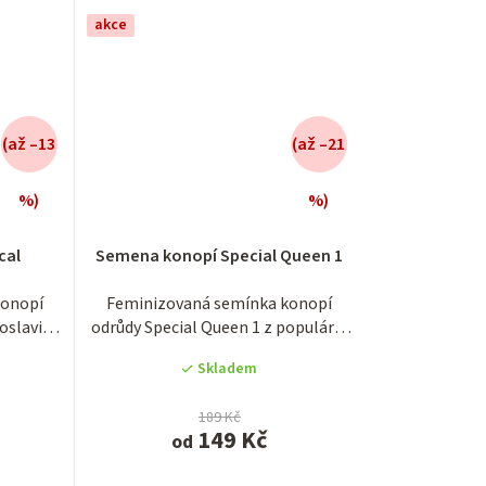
akce
(až –13
(až –21
%)
%)
é
Průměrné
í
hodnocení
cal
Semena konopí Special Queen 1
produktu
je
konopí
Feminizovaná semínka konopí
3,8
roslavila
odrůdy Special Queen 1 z populární
z
seedbanky...
5
Skladem
.
hvězdiček.
189 Kč
149 Kč
od