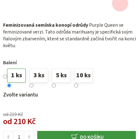
Feminizovaná semínka konopí odrůdy
Purple Queen ve
feminizované verzi. Tato odrůda marihuany je specifická svým
fialovým zbarvením, které se standardně začíná tvořit na konci
květu.
Balení
1 ks
3 ks
5 ks
10 ks
Zvolte variantu
od 219 Kč
od
210 Kč
Měrná cena:
DO KOŠÍKU