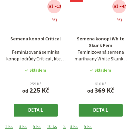
(až –13
(až –47
%)
%)
Průměrné
Průměrné
Semena konopí Critical
Semena konopí White
hodnocení
hodnocení
Skunk Fem
produktu
produktu
Feminizovaná semínka
Feminizovaná semena
je
je
konopí odrůdy Critical, která
marihuany White Skunk z
3,9
3,8
se proslavila svým bohatým...
holandské seedbanky Sensi...
z
z
Skladem
Skladem
5
5
hvězdiček.
hvězdiček.
259 Kč
610 Kč
225 Kč
369 Kč
od
od
DETAIL
DETAIL
1 ks
3 ks
5 ks
10 ks
25 ks
3 ks
5 ks