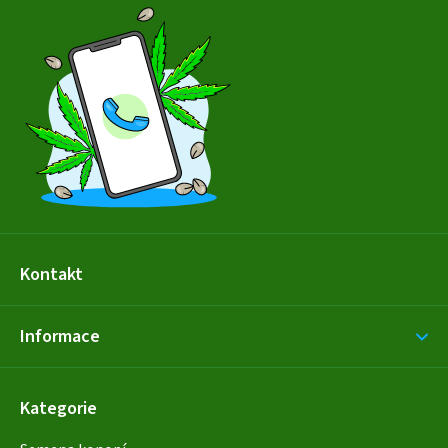
á
p
a
t
í
Kontakt
Informace
Kategorie