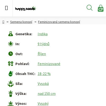
Přejít
na
Hledat
obsah
N
KO
Semena
Hlavní
Semena konopí
Feminizovaná semena konopí
konopí
strana
Genetika
:
Indika
CBD,
CBG a
In
:
9 týdnů
HHC
konopí
Out
:
Říjen
Konopné
Pohlaví
:
Feminizované
produkty
Obsah THC
:
18-22 %
Hašiš
Síla
:
Vysoká
Kratom
Výška
:
nad 150 cm
Výnos
:
Vysoký