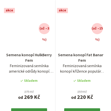
akce
akce
(až –3
(až –15
%)
%)
Průměrné
Průměrné
Semena konopí HulkBerry
Semena konopí Fat Banana
hodnocení
hodnocení
Fem
Fem
produktu
produktu
Feminizovaná semínka
Feminizovaná semínka
je
je
americké odrůdy konopí
konopí křížence populární
3,8
3,6
HulkBerry. Odrůda marihuany
odrůdy z USA Banana OG.
z
z
Skladem
Skladem
z...
Jedná...
5
5
hvězdiček.
hvězdiček.
275 Kč
259 Kč
269 Kč
220 Kč
od
od