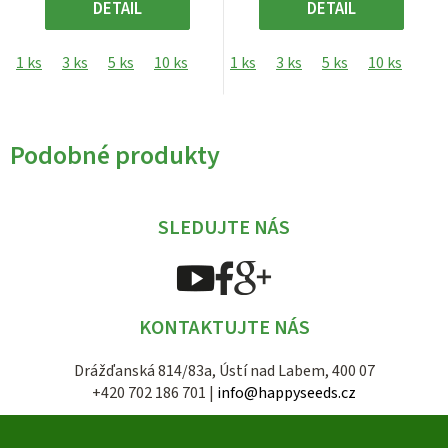
DETAIL
DETAIL
1 ks
3 ks
5 ks
10 ks
1 ks
3 ks
5 ks
10 ks
Podobné produkty
SLEDUJTE NÁS
KONTAKTUJTE NÁS
Drážďanská 814/83a, Ústí nad Labem, 400 07
+420 702 186 701 |
info@happyseeds.cz
Z