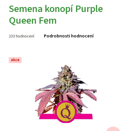
Semena konopí Purple
Queen Fem
Průměrné
Podrobnosti hodnocení
233 hodnocení
hodnocení
produktu
je
4,0
akce
z 5
hvězdiček.