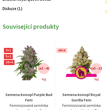
Diskuze (1)
Související produkty
3+1
akce
5+2
10+4
(až –42
(až –12
%)
%)
Průměrné
Průměrné
Semena konopí Purple Bud
Semena konopí Royal
hodnocení
hodnocení
Fem
Gorilla Fem
produktu
produktu
Feminizovaná semínka
Feminizovaná semínka
je
je