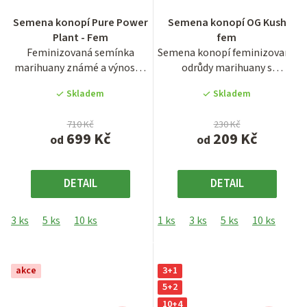
Průměrné
Průměrné
Semena konopí Pure Power
Semena konopí OG Kush
hodnocení
hodnocení
Plant - Fem
fem
produktu
produktu
Feminizovaná semínka
Semena konopí feminizované
je
je
marihuany známé a výnosné
odrůdy marihuany s
3,2
3,8
odrůdy Pure Power Plant....
celosvětově známým
z
z
Skladem
Skladem
jménem OG...
5
5
hvězdiček.
hvězdiček.
710 Kč
230 Kč
699 Kč
209 Kč
od
od
DETAIL
DETAIL
3 ks
5 ks
10 ks
1 ks
3 ks
5 ks
10 ks
25 
akce
3+1
5+2
10+4