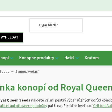
onopí
Konopné produkty
Hašiš
Kratom
 Seeds
Samonakvétací
nka konopí od Royal Quee
yal Queen Seeds
najdete velmi pestrý výběr různých odrůd konopí 
alitní autoflowering odrůdy
patří např. krátce kvetoucí
Critical Au