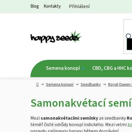
Přejít
Blog
Kontakty
Přihlášení
na
obsah
Semena konopí
CBD, CBG a HHC k
Hlavní
Semena konopí
Seedbanky
Royal Queen
strana
Samonakvétací semí
Mezi
samonakvétacími semínky
ze seedbanky
Ro
téměř čisté odrůdy konopí indického. Mezi velmi
kv
opravdu zajímavou barvou během dozrávání.