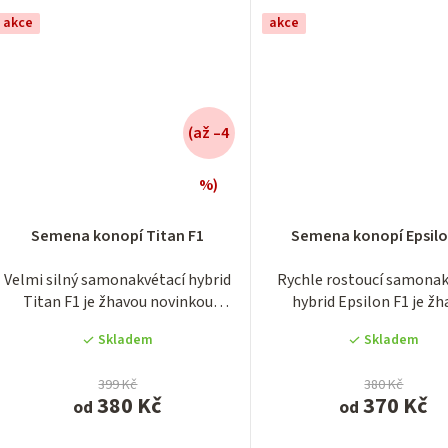
akce
akce
(až –4
%)
Semena konopí Titan F1
Semena konopí Epsilo
Velmi silný samonakvétací hybrid
Rychle rostoucí samonak
Titan F1 je žhavou novinkou
hybrid Epsilon F1 je ž
slibující...
novinkou slibující...
Skladem
Skladem
399 Kč
380 Kč
380 Kč
370 Kč
od
od