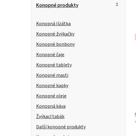
Konopné produkty
Konopná lízátka
Konopné žvýkačky
Konopné bonbony
Konopné čaje
Konopné tablety
Konopné masti
Konopné kapky
Konopné oleje
Konopná káva
Žvýkací tabák
Další konopné produkty