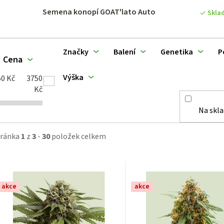
Semena konopí GOAT'lato Auto
Skla
o
d
Značky
Balení
Genetika
P
Cena
u
Výška
50
Kč
3750
k
Kč
Na skl
ů
tránka
1
z
3
-
30
položek celkem
akce
akce