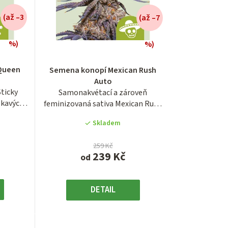
í
(až –3
(až –7
p
r
%)
%)
Průměrné
hodnocení
o
 Queen
Semena konopí Mexican Rush
produktu
Auto
d
je
ticky
Samonakvétací a zároveň
3,7
u
pkavých
feminizovaná sativa Mexican Rush
z
Auto je zajímavou...
5
k
Skladem
hvězdiček.
t
259 Kč
239 Kč
od
ů
DETAIL