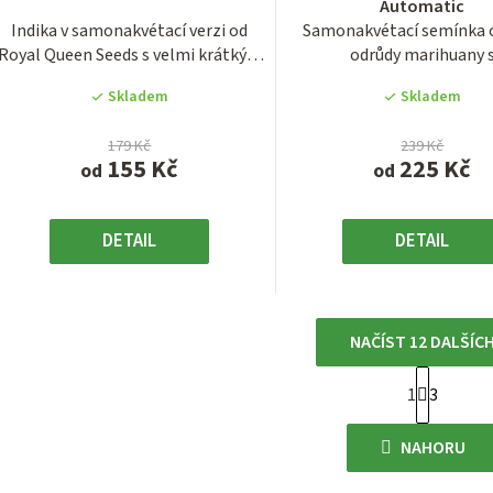
Automatic
je
je
Indika v samonakvétací verzi od
Samonakvétací semínka 
3,7
3,8
Royal Queen Seeds s velmi krátkým
odrůdy marihuany 
z
z
životním...
názvem Cookies...
5
5
Skladem
Skladem
hvězdiček.
hvězdiček
179 Kč
239 Kč
155 Kč
225 Kč
od
od
DETAIL
DETAIL
NAČÍST 12 DALŠÍC
S
1
3
O
t
r
v
NAHORU
á
l
n