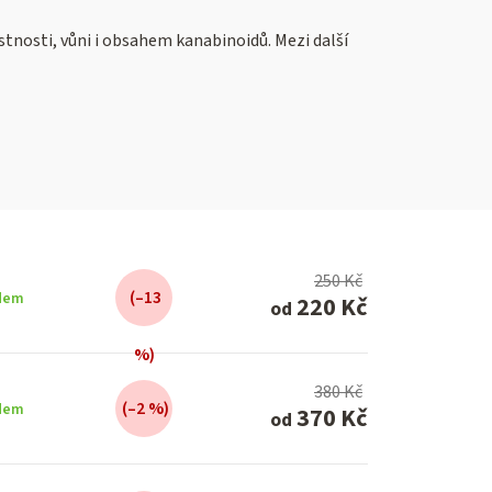
tnosti, vůni i obsahem kanabinoidů. Mezi další
250 Kč
(–13
dem
220 Kč
od
%)
380 Kč
(–2 %)
dem
370 Kč
od