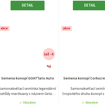
DETAIL
DETAIL
akce
akce
(až –5
%)
Průměrné
Průměrn
hodnocení
hodnocen
Semena konopí GOAT'lato Auto
Semena konopí Corkscr
produktu
produktu
je
je
Samonakvétací semínka legendární
Samonakvétací semí
1,0
3,5
odrůdy marihuany s názvem Gelato
tropického druhu konopí 
z
z
44 x...
Corkscrew...
5
5
Skladem
Skladem
hvězdiček.
hvězdiček