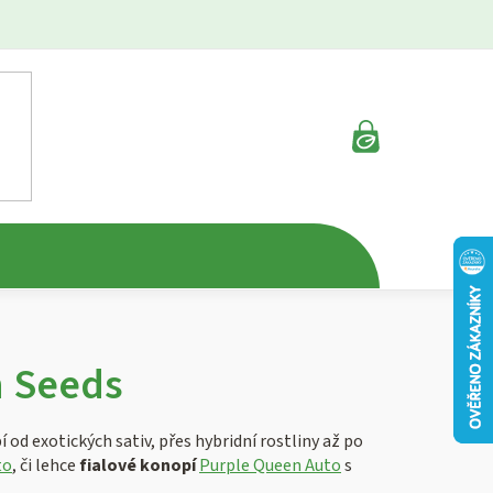
NÁKUPNÍ
KOŠÍK
n Seeds
od exotických sativ, přes hybridní rostliny až po
to
, či lehce
fialové konopí
Purple Queen Auto
s