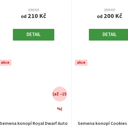
220 Kč
250 Kč
210 Kč
200 Kč
od
od
DETAIL
DETAIL
akce
akce
(až –15
%)
Průměrné
Průměrn
hodnocení
hodnocen
Semena konopí Royal Dwarf Auto
Semena konopí Cookies 
produktu
produktu