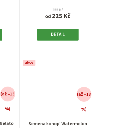
255 Kč
225 Kč
od
DETAIL
akce
(až –13
(až –13
%)
%)
é
Průměrné
í
hodnocení
Gelato
Semena konopí Watermelon
produktu