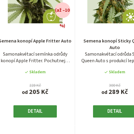
(až –10
%)
Semena konopí Apple Fritter Auto
Semena konopí Sticky
Auto
Samonakvétací semínka odrůdy
Samonakvétací odrůda S
konopí Apple Fritter. Pochutnejte
Queen Auto s produkcí le
si...
květů, jak již...
Skladem
Skladem
228 Kč
300 Kč
205 Kč
289 Kč
od
od
DETAIL
DETAIL