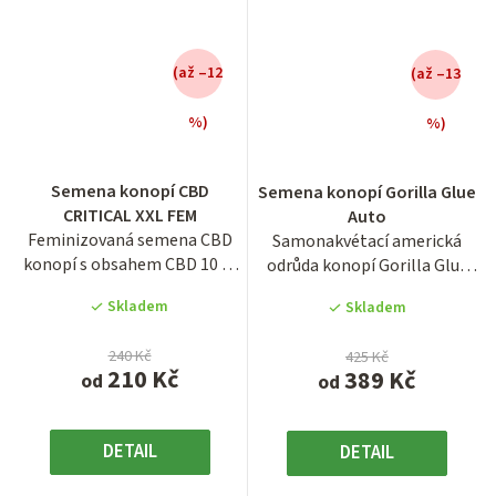
(až –12
(až –13
%)
%)
Průměrné
Průměrné
hodnocení
hodnocení
Semena konopí CBD
Semena konopí Gorilla Glue
produktu
produktu
CRITICAL XXL FEM
Auto
je
je
Feminizovaná semena CBD
Samonakvétací americká
3,8
3,9
konopí s obsahem CBD 10 %
odrůda konopí Gorilla Glue
z
z
a THC okolo 0,5 %.
Auto ze španělské...
5
5
Skladem
Skladem
hvězdiček.
hvězdiček.
240 Kč
425 Kč
210 Kč
389 Kč
od
od
DETAIL
DETAIL