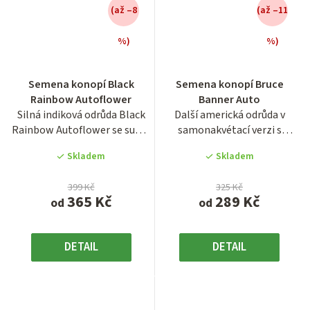
(až –8
(až –11
%)
%)
Průměrné
Průměrné
hodnocení
hodnocení
Semena konopí Black
Semena konopí Bruce
produktu
produktu
Rainbow Autoflower
Banner Auto
je
je
Silná indiková odrůda Black
Další americká odrůda v
3,7
4,1
Rainbow Autoflower se super
samonakvétací verzi s
z
z
svěží vůní v...
opravdu originálním
5
5
Skladem
Skladem
terpenovým...
hvězdiček.
hvězdiček.
399 Kč
325 Kč
365 Kč
289 Kč
od
od
DETAIL
DETAIL