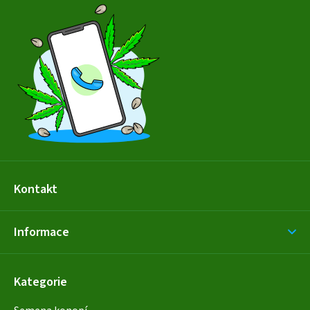
á
p
a
t
í
Kontakt
Informace
Kategorie