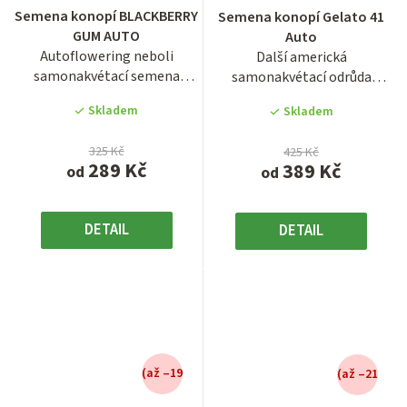
hodnocení
Semena konopí BLACKBERRY
Semena konopí Gelato 41
produktu
produktu
GUM AUTO
Auto
je
je
Autoflowering neboli
Další americká
4,0
4,0
samonakvétací semena
samonakvétací odrůda
z
z
konopí odrůdy Blackberry
konopí Gelato 41 Auto ze
5
5
Skladem
Skladem
Gum Auto.
španělské...
hvězdiček.
hvězdiček.
325 Kč
425 Kč
289 Kč
389 Kč
od
od
DETAIL
DETAIL
(až –19
(až –21