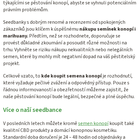
týkajícími se pěstování konopí, abyste se vyhnuli potenciálním
právním problémům.
Seedbanky s dobrým renomé a recenzemi od spokojených
zákazníků jsou klíčem k úspěšnému
nákupu semínek konopí i
marihuany.
Předtím, než se rozhodnete, doporučuje se
provést důkladné zkoumání a posoudit různé možnosti na
trhu. Vyhněte se riziku nákupu nekvalitních nebo nelegálních
semen, které by mohly mít negativní dopad na váš pěstitelský
projekt.
Celkově vzato, to
kde koupit semena konopí
je rozhodnutí,
které vyžaduje pečlivé zvážení a odpovědný přístup. Pouze s
řádnou informovaností a obezřetností můžeme zajistit, že
naše pěstování konopí bude legální, bezpečné a plné úspěchu.
Více o naší seedbance
V posledních letech můžete kromě
semen konopí
koupit také
kvalitní CBD produkty a domácí konopnou kosmetiku.
Standardní doba doručení je 24 – 48 hodin od objednávky a