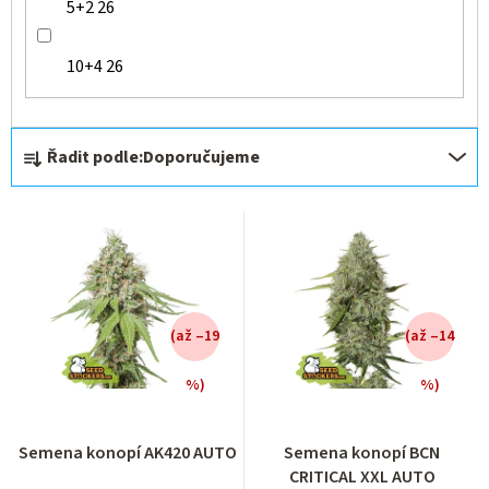
5+2
26
10+4
26
Ř
Řadit podle:
Doporučujeme
a
z
e
n
í
(až –19
(až –14
p
r
%)
%)
o
Průměrné
Průměrné
hodnocení
hodnocení
d
Semena konopí AK420 AUTO
Semena konopí BCN
produktu
produktu
u
CRITICAL XXL AUTO
je
je