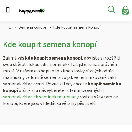
Přejít
na
Hledat
obsah
N
KO
Semena
Hlavní
Semena konopí
Kde koupit semena konopí
konopí
strana
Kde koupit semena konopí
CBD,
CBG a
HHC
Zajímá vás
kde koupit semena konopí
, aby jste si rozšířili
konopí
svou sběratelskou edici semínek? Tak jste tu na správném
místě. V našem e-shopu nabízíme stovky různých odrůd
Konopné
marihuany ve formě semen a to jak ve feminizované tak i
produkty
samonakvétací verzi. Pokud si tedy chcete
koupit semínka
konopí
určitě si u nás vyberete. Z feminizovaných I
samonakvétacích semínek marihuany
rostou vždy samice
Hašiš
konopí, které jsou v hledáčku většiny pěstitelů.
Kratom