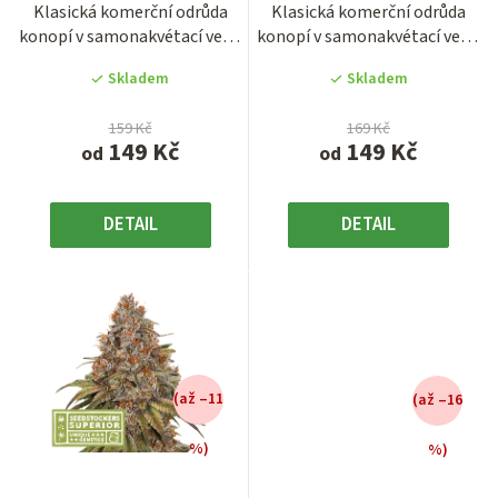
Klasická komerční odrůda
Klasická komerční odrůda
3,8
3,8
k
konopí v samonakvétací verzi
konopí v samonakvétací verzi
z
z
t
AK420 AUTO s velmi...
BCN Critical XXL AUTO s...
5
5
Skladem
Skladem
ů
hvězdiček.
hvězdiček.
159 Kč
169 Kč
149 Kč
149 Kč
od
od
DETAIL
DETAIL
(až –11
(až –16
%)
%)
Průměrné
Průměrné
hodnocení