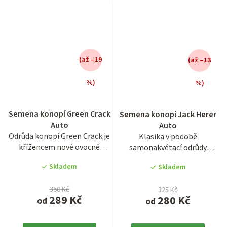
(až –19
(až –13
%)
%)
Průměrné
Průměrné
hodnocení
hodnocení
Semena konopí Green Crack
Semena konopí Jack Herer
produktu
produktu
Auto
Auto
je
je
Odrůda konopí Green Crack je
Klasika v podobě
3,7
3,8
křížencem nové ovocné
samonakvétací odrůdy
z
z
odrůdy Mango s klasickým a...
konopí Jack Herer Auto s
5
5
Skladem
Skladem
životním...
hvězdiček.
hvězdiček.
360 Kč
325 Kč
289 Kč
280 Kč
od
od