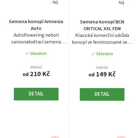
%)
%)
Průměrné
Průměrné
hodnocení
hodnocení
Semena konopí Amnesia
Semena konopí BCN
produktu
produktu
Auto
CRITICAL XXL FEM
je
je
Autoflowering neboli
Klasická komerční odrůda
3,9
3,7
samonakvétací semena
konopí ve feminizované verzi
z
z
konopí populární odrůdy
BCN Critical XXL s...
5
5
Skladem
Skladem
Amnesia...
hvězdiček.
hvězdiček.
250 Kč
190 Kč
210 Kč
149 Kč
od
od
DETAIL
DETAIL