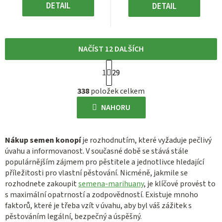
DETAIL
DETAIL
NAČÍST 12 DALŠÍCH
S
1
29
t
O
r
338
položek celkem
v
á
l
NAHORU
n
á
k
d
o
Nákup semen konopí
je rozhodnutím, které vyžaduje pečlivý
a
v
úvahu a informovanost. V současné době se stává stále
c
á
populárnějším zájmem pro pěstitele a jednotlivce hledající
í
n
příležitosti pro vlastní pěstování. Nicméně, jakmile se
p
í
rozhodnete zakoupit
semena-marihuany
, je klíčové provést to
r
s maximální opatrností a zodpovědností. Existuje mnoho
v
faktorů, které je třeba vzít v úvahu, aby byl váš zážitek s
k
pěstováním legální, bezpečný a úspěšný.