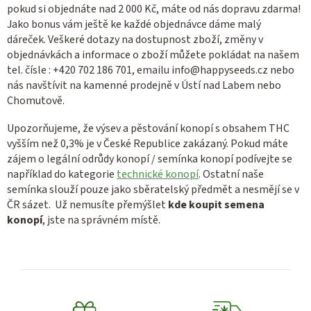
pokud si objednáte nad 2 000 Kč, máte od nás dopravu zdarma!
Jako bonus vám ještě ke každé objednávce dáme malý
dáreček. Veškeré dotazy na dostupnost zboží, změny v
objednávkách a informace o zboží můžete pokládat na našem
tel. čísle : +420 702 186 701, emailu info@happyseeds.cz nebo
nás navštívit na kamenné prodejně v Ústí nad Labem nebo
Chomutově.
Upozorňujeme, že výsev a pěstování konopí s obsahem THC
vyšším než 0,3% je v České Republice zakázaný. Pokud máte
zájem o legální odrůdy konopí / semínka konopí podívejte se
například do kategorie
technické konopí
. Ostatní naše
semínka slouží pouze jako sběratelský předmět a nesmějí se v
ČR sázet. Už nemusíte přemýšlet
kde koupit semena
konopí
, jste na správném místě.