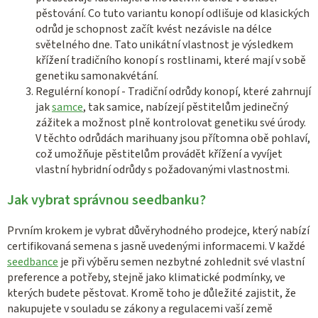
pěstování. Co tuto variantu konopí odlišuje od klasických
odrůd je schopnost začít kvést nezávisle na délce
světelného dne. Tato unikátní vlastnost je výsledkem
křížení tradičního konopí s rostlinami, které mají v sobě
genetiku samonakvétání.
Regulérní konopí -
Tradiční odrůdy konopí, které zahrnují
jak
samce
, tak samice, nabízejí pěstitelům jedinečný
zážitek a možnost plně kontrolovat genetiku své úrody.
V těchto odrůdách marihuany jsou přítomna obě pohlaví,
což umožňuje pěstitelům provádět křížení a vyvíjet
vlastní hybridní odrůdy s požadovanými vlastnostmi.
Jak vybrat správnou seedbanku?
Prvním krokem je vybrat důvěryhodného prodejce, který nabízí
certifikovaná semena s jasně uvedenými informacemi. V každé
seedbance
je při výběru semen nezbytné zohlednit své vlastní
preference a potřeby, stejně jako klimatické podmínky, ve
kterých budete pěstovat. Kromě toho je důležité zajistit, že
nakupujete v souladu se zákony a regulacemi vaší země