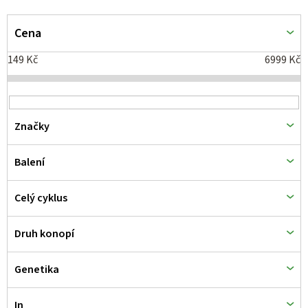
V
ý
Cena
p
149
Kč
6999
Kč
i
s
p
Značky
r
o
Balení
d
Celý cyklus
u
k
Druh konopí
t
ů
Genetika
In