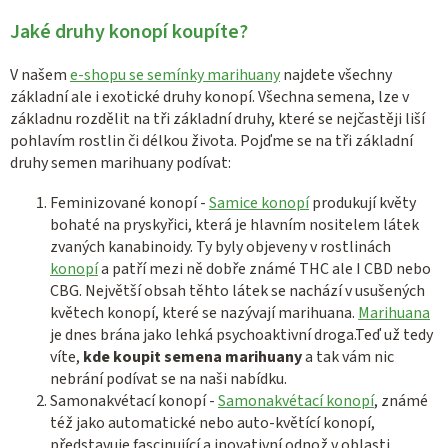
y
Jaké druhy konopí koupíte?
v
ý
V našem
e-shopu se semínky marihuany
najdete všechny
p
základní ale i exotické druhy konopí. Všechna semena, lze v
i
základnu rozdělit na tři základní druhy, které se nejčastěji liší
s
pohlavím rostlin či délkou života. Pojďme se na tři základní
u
druhy semen marihuany podívat:
Feminizované konopí -
Samice konopí
produkují květy
bohaté na pryskyřici, která je hlavním nositelem látek
zvaných kanabinoidy. Ty byly objeveny v rostlinách
konopí
a patří mezi ně dobře známé THC ale I CBD nebo
CBG. Největší obsah těhto látek se nachází v usušených
květech konopí, které se nazývají marihuana.
Marihuana
je dnes brána jako lehká psychoaktivní droga.Teď už tedy
víte,
kde koupit semena marihuany
a tak vám nic
nebrání podívat se na naši nabídku.
Samonakvétací konopí -
Samonakvétací konopí
, známé
též jako automatické nebo auto-květící konopí,
představuje fascinující a inovativní odnož v oblasti