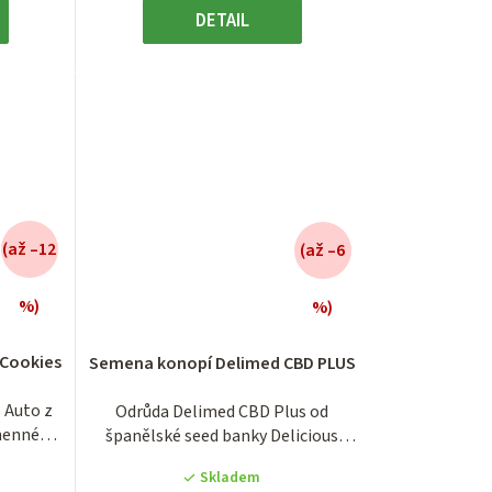
DETAIL
(až –12
(až –6
%)
%)
é
Průměrné
í
hodnocení
 Cookies
Semena konopí Delimed CBD PLUS
produktu
je
 Auto z
Odrůda Delimed CBD Plus od
3,8
menné
španělské seed banky Delicious
z
Seeds, tentokrát ve...
5
Skladem
.
hvězdiček.