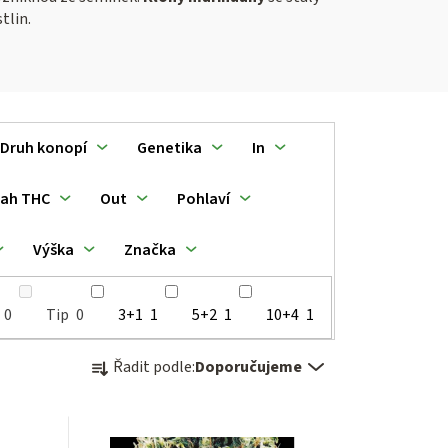
tlin.
Druh konopí
Genetika
In
ah THC
Out
Pohlaví
Výška
Značka
0
Tip
0
3+1
1
5+2
1
10+4
1
Ř
Řadit podle:
Doporučujeme
a
z