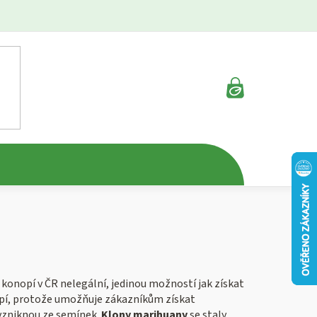
NÁKUPNÍ
KOŠÍK
ů konopí v ČR nelegální, jedinou možností jak získat
nopí, protože umožňuje zákazníkům získat
d vzniknou ze semínek.
Klony marihuany
se staly