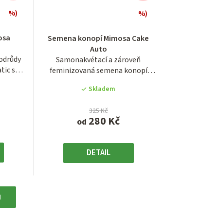
%)
%)
é
Průměrné
í
hodnocení
osa
Semena konopí Mimosa Cake
produktu
Auto
je
odrůdy
Samonakvétací a zároveň
4,0
tic s
feminizovaná semena konopí
z
odrůdy Mimosa Cake...
5
Skladem
.
hvězdiček.
325 Kč
280 Kč
od
DETAIL
H