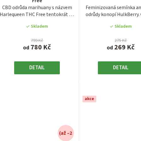
Free
je
je
CBD odrůda marihuany s názvem
Feminizovaná semínka a
3,7
3,8
Harlequeen THC Free tentokrát od
odrůdy konopí HulkBerry.
z
z
šlechtitelů z...
marihuany z...
5
5
Skladem
Skladem
hvězdiček.
hvězdiček
799 Kč
275 Kč
780 Kč
269 Kč
od
od
DETAIL
DETAIL
akce
(až –2