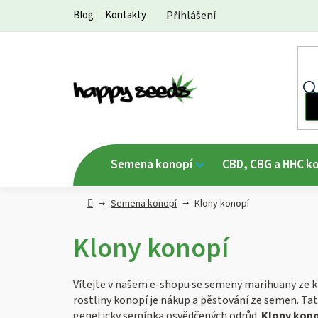
Přejít
Blog
Kontakty
Přihlášení
na
obsah
Semena konopí
CBD, CBG a HHC k
Hlavní
Semena konopí
Klony konopí
strana
Klony konopí
Vítejte v našem e-shopu se semeny marihuany ze k
rostliny konopí je nákup a pěstování ze semen. Ta
geneticky semínka osvědčených odrůd.
Klony kono