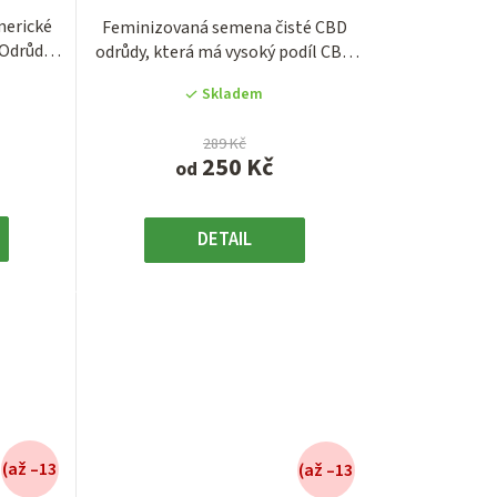
je
merické
Feminizovaná semena čisté CBD
3,9
 Odrůda
odrůdy, která má vysoký podíl CBD
z
až okolo 15 %...
5
Skladem
.
hvězdiček.
289 Kč
250 Kč
od
DETAIL
(až –13
(až –13