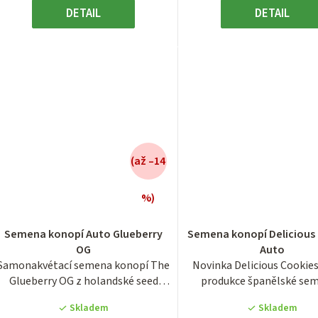
DETAIL
DETAIL
(až –14
%)
Průměrné
Průměrn
hodnocení
hodnocen
Semena konopí Auto Glueberry
Semena konopí Delicious
produktu
produktu
OG
Auto
je
je
Samonakvétací semena konopí The
Novinka Delicious Cookies
3,9
3,3
Glueberry OG z holandské seed
produkce španělské se
z
z
banky Dutch...
banky Delicious...
5
5
Skladem
Skladem
hvězdiček.
hvězdiček