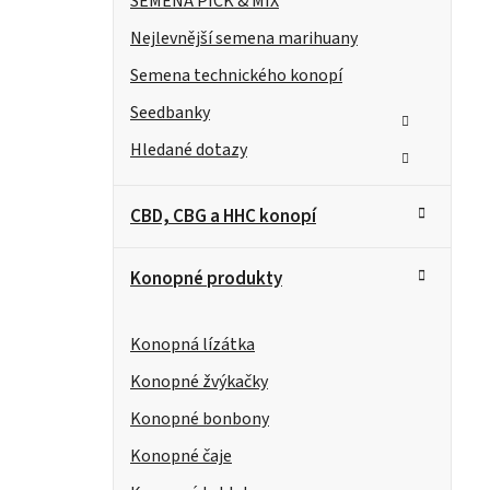
í
SEMENA PICK & MIX
Nejlevnější semena marihuany
p
Semena technického konopí
a
Seedbanky
n
t
Hledané dotazy
e
CBD, CBG a HHC konopí
l
Konopné produkty
Konopná lízátka
Konopné žvýkačky
Konopné bonbony
Konopné čaje