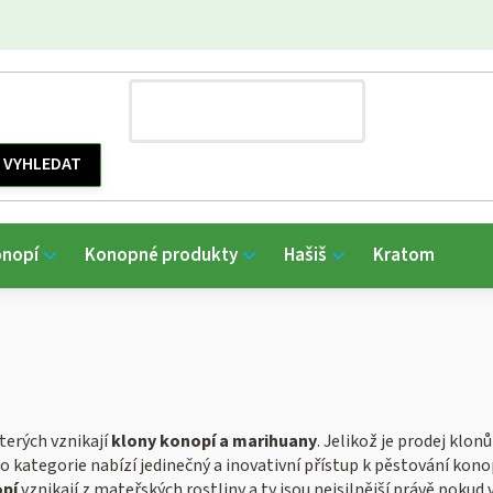
onopí
Konopné produkty
Hašiš
Kratom
terých vznikají
klony konopí a marihuany
. Jelikož je prodej klon
to kategorie nabízí jedinečný a inovativní přístup k pěstování ko
pí
vznikají z mateřských rostliny a ty jsou nejsilnější právě poku