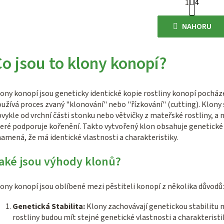
1
4
O
t
r
v
NAHORU
á
l
n
á
k
o jsou to klony konopí?
d
o
a
v
c
á
ony konopí jsou geneticky identické kopie rostliny konopí pocháze
n
í
užívá proces zvaný "klonování" nebo "řízkování" (cutting). Klony s
í
vykle od vrchní části stonku nebo větvičky z mateřské rostliny, a
p
eré podporuje kořenění. Takto vytvořený klon obsahuje genetické
r
amená, že má identické vlastnosti a charakteristiky.
v
aké jsou výhody klonů?
k
y
ony konopí jsou oblíbené mezi pěstiteli konopí z několika důvodů:
v
ý
Genetická Stabilita:
Klony zachovávají genetickou stabilitu 
p
rostliny budou mít stejné genetické vlastnosti a charakteristi