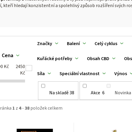
kteří hledají konzistentní a spolehlivý způsob rozšíření svých ros
V
Značky
Balení
Celý cyklus
ý
Cena
Kuřácké potřeby
Obsah CBD
Obs
p
90
Kč
2450
Kč
Síla
Speciální vlastnost
Výnos
Na skladě
38
Akce
6
Novinka
p
tránka
1
z
4
-
38
položek celkem
o