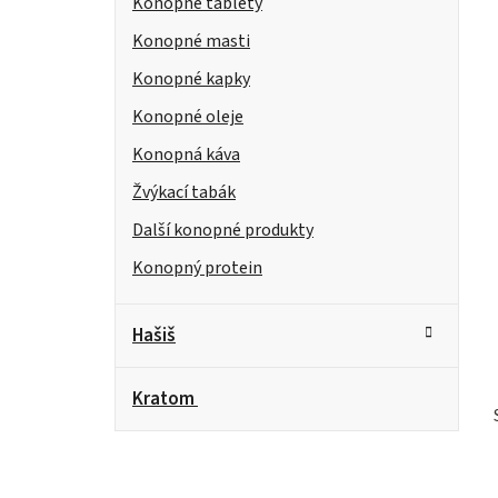
Konopné tablety
Konopné masti
Konopné kapky
Konopné oleje
Konopná káva
Žvýkací tabák
Další konopné produkty
Konopný protein
Hašiš
Kratom