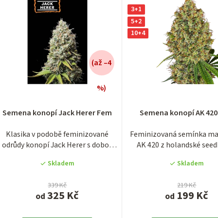
d
3+1
u
5+2
10+4
k
(až –4
ů
%)
Průměrné
Průměrn
hodnocení
hodnocen
Semena konopí Jack Herer Fem
Semena konopí AK 42
produktu
produktu
je
je
Klasika v podobě feminizované
Feminizovaná semínka ma
3,0
4,0
odrůdy konopí Jack Herer s dobou
AK 420 z holandské see
z
z
květu okolo 9...
Sensi Seeds....
5
5
Skladem
Skladem
hvězdiček.
hvězdiček
339 Kč
219 Kč
325 Kč
199 Kč
od
od