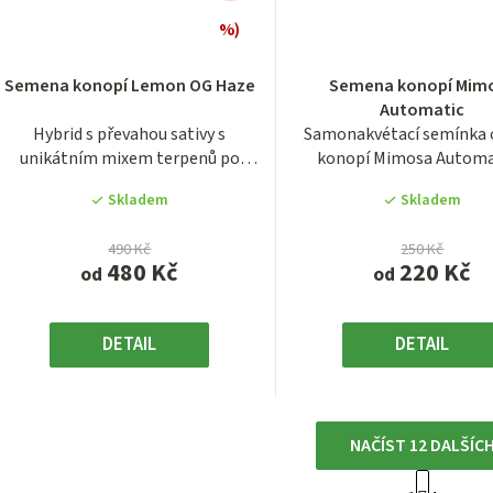
%)
Průměrné
Průměrn
hodnocení
hodnocen
Semena konopí Lemon OG Haze
Semena konopí Mim
produktu
produktu
Automatic
je
je
Hybrid s převahou sativy s
Samonakvétací semínka 
4,0
3,6
unikátním mixem terpenů po
konopí Mimosa Automa
z
z
americké legendě OG...
jedinečnou chutí...
5
5
Skladem
Skladem
hvězdiček.
hvězdiček
490 Kč
250 Kč
480 Kč
220 Kč
od
od
DETAIL
DETAIL
NAČÍST 12 DALŠÍC
S