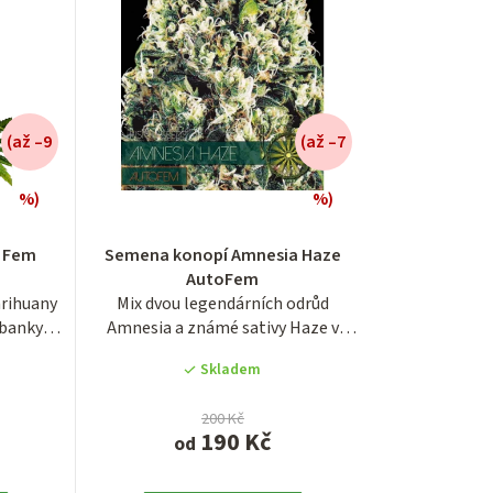
e
n
í
(až –9
(až –7
p
r
%)
%)
é
í
o
0 Fem
Semena konopí Amnesia Haze
AutoFem
d
rihuany
Mix dvou legendárních odrůd
u
dbanky
Amnesia a známé sativy Haze v
samonakvétací...
k
Skladem
.
t
200 Kč
190 Kč
od
ů