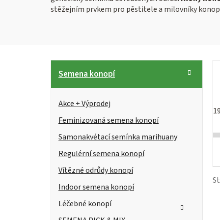
stěžejním prvkem pro pěstitele a milovníky konopí, 
P
K
Přeskočit
Semena konopí
kategorie
a
o
t
s
Akce + Výprodej
e
1
g
Feminizovaná semena konopí
t
i
o
Samonakvétací semínka marihuany
r
s
r
Regulérní semena konopí
i
a
Vítězné odrůdy konopí
e
n
r
S
Indoor semena konopí
n
Léčebné konopí