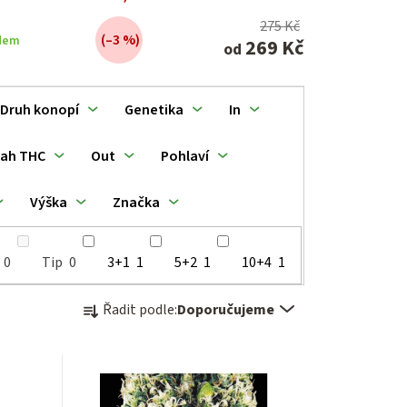
275 Kč
(–3 %)
dem
269 Kč
od
Druh konopí
Genetika
In
ah THC
Out
Pohlaví
Výška
Značka
0
Tip
0
3+1
1
5+2
1
10+4
1
Ř
Řadit podle:
Doporučujeme
a
z