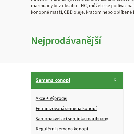
marihuany bez obsahu THC, můžete se podívat na 
konopné masti, CBD oleje, kratom nebo oblíbené
Nejprodávanější
P
K
Přeskočit
Semena konopí
kategorie
a
o
t
s
Akce + Výprodej
e
g
Feminizovaná semena konopí
t
i
o
Samonakvétací semínka marihuany
r
s
r
Regulérní semena konopí