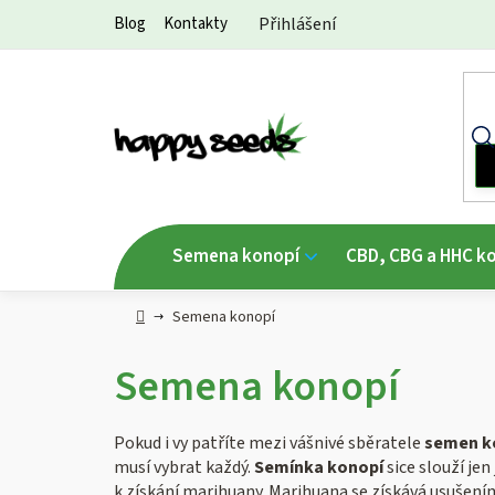
Přejít
Blog
Kontakty
Přihlášení
na
obsah
Semena konopí
CBD, CBG a HHC k
Hlavní
Semena konopí
strana
Semena konopí
Pokud i vy patříte mezi vášnivé sběratele
semen k
musí vybrat každý.
Semínka konopí
sice slouží je
k získání marihuany. Marihuana se získává usušení