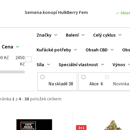
p
Semena konopí HulkBerry Fem
Skla
o
d
Značky
Balení
Celý cyklus
u
Cena
Kuřácké potřeby
Obsah CBD
Obs
k
90
Kč
2450
Kč
Síla
Speciální vlastnost
Výnos
ů
Na skladě
38
Akce
6
Novinka
tránka
1
z
4
-
38
položek celkem
3+1