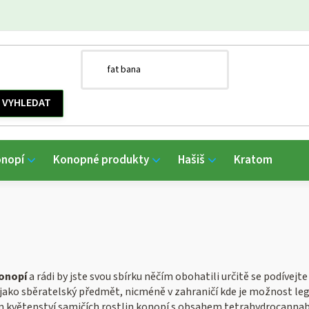
onopí
Konopné produkty
Hašiš
Kratom
onopí
a rádi by jste svou sbírku něčím obohatili určitě se podívejt
n jako sběratelský předmět, nicméně v zahraničí kde je možnost leg
m květenství samičích rostlin konopí s obsahem tetrahydrocannabi