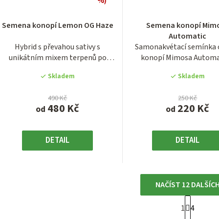
%)
Průměrné
Průměrn
hodnocení
hodnocen
Semena konopí Lemon OG Haze
Semena konopí Mim
produktu
produktu
Automatic
je
je
Hybrid s převahou sativy s
Samonakvétací semínka 
4,0
3,6
unikátním mixem terpenů po
konopí Mimosa Automa
z
z
americké legendě OG...
jedinečnou chutí...
5
5
Skladem
Skladem
hvězdiček.
hvězdiček
490 Kč
250 Kč
480 Kč
220 Kč
od
od
DETAIL
DETAIL
NAČÍST 12 DALŠÍC
S
1
4
O
t