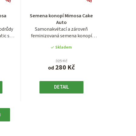
%)
%)
é
Průměrné
í
hodnocení
osa
Semena konopí Mimosa Cake
produktu
Auto
je
odrůdy
Samonakvétací a zároveň
4,0
tic s
feminizovaná semena konopí
z
odrůdy Mimosa Cake...
5
Skladem
.
hvězdiček.
325 Kč
280 Kč
od
DETAIL
H