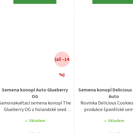
(až –14
%)
Průměrné
Průměrn
hodnocení
hodnocen
Semena konopí Auto Glueberry
Semena konopí Delicious
produktu
produktu
OG
Auto
je
je
Samonakvétací semena konopí The
Novinka Delicious Cookies
3,9
3,3
Glueberry OG z holandské seed
produkce španělské se
z
z
banky Dutch...
banky Delicious...
5
5
Skladem
Skladem
hvězdiček.
hvězdiček