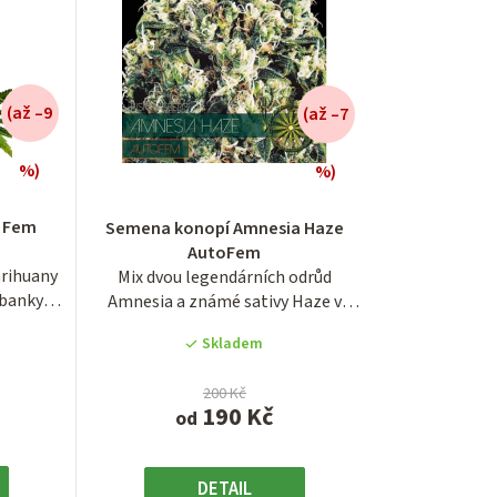
e
n
í
(až –9
(až –7
p
r
%)
%)
é
í
o
0 Fem
Semena konopí Amnesia Haze
AutoFem
d
rihuany
Mix dvou legendárních odrůd
u
dbanky
Amnesia a známé sativy Haze v
samonakvétací...
k
Skladem
.
t
200 Kč
190 Kč
od
ů
DETAIL