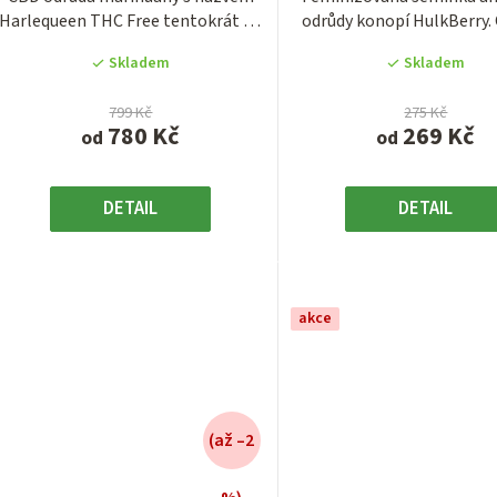
3,7
3,8
Harlequeen THC Free tentokrát od
odrůdy konopí HulkBerry.
z
z
šlechtitelů z...
marihuany z...
5
5
Skladem
Skladem
hvězdiček.
hvězdiček
799 Kč
275 Kč
780 Kč
269 Kč
od
od
DETAIL
DETAIL
akce
(až –2