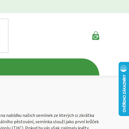
NÁKUPNÍ
KOŠÍK
e na nabídku našich semínek ze kterých si zkrátka
álního pěstování, semínka slouží jako první krůček
nolu (THC). Pokud by vás však zajímaly květy