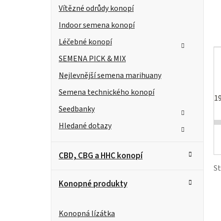
i
a
Vítězné odrůdy konopí
e
n
r
Indoor semena konopí
n
Léčebné konopí
í
SEMENA PICK & MIX
Nejlevnější semena marihuany
p
Semena technického konopí
a
1
Seedbanky
n
t
Hledané dotazy
e
CBD, CBG a HHC konopí
l
S
Konopné produkty
Konopná lízátka