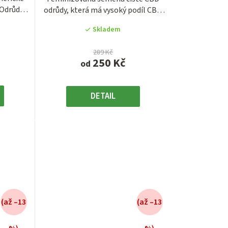
3,9
 Odrůda
odrůdy, která má vysoký podíl CBD
z
až okolo 15 %...
5
Skladem
.
hvězdiček.
289 Kč
250 Kč
od
DETAIL
(až –13
(až –13