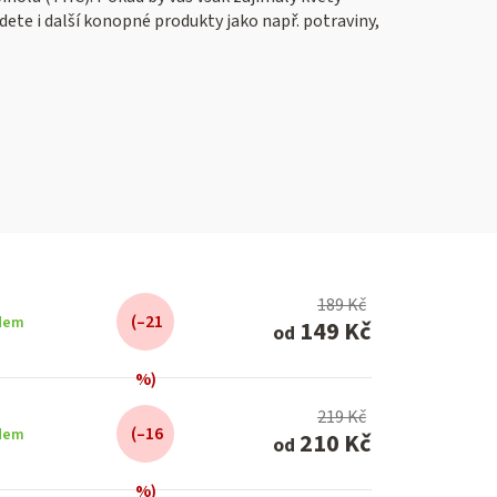
dete i další konopné produkty jako např. potraviny,
189 Kč
(–21
dem
149 Kč
od
%)
219 Kč
(–16
dem
210 Kč
od
%)