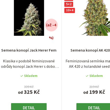
5+2
10+4
(až –4
%)
Průměrné
Průměrn
hodnocení
hodnocen
Semena konopí Jack Herer Fem
Semena konopí AK 42
produktu
produktu
je
je
Klasika v podobě feminizované
Feminizovaná semínka ma
3,0
4,0
odrůdy konopí Jack Herer s dobou
AK 420 z holandské see
z
z
květu okolo 9...
Sensi Seeds....
5
5
Skladem
Skladem
hvězdiček.
hvězdiček
339 Kč
219 Kč
325 Kč
199 Kč
od
od
DETAIL
DETAIL