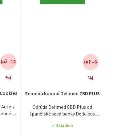
(až –12
(až –6
%)
%)
é
Průměrné
í
hodnocení
 Cookies
Semena konopí Delimed CBD PLUS
produktu
je
 Auto z
Odrůda Delimed CBD Plus od
3,8
menné
španělské seed banky Delicious
z
Seeds, tentokrát ve...
5
Skladem
.
hvězdiček.