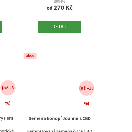
289 Kč
270 Kč
od
DETAIL
akce
(až –3
(až –13
%)
%)
é
Průměrné
í
hodnocení
ry Fem
Semena konopí Joanne's CBD
produktu
je
merické
Feminizovaná semena čisté CBD