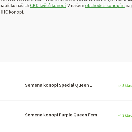
nabídku našich
CBD květů konopí
. V našem
obchodě s konopím
naj
 HHC konopí.
V
ý
Semena konopí Special Queen 1
Skla
p
Semena konopí Purple Queen Fem
Skla