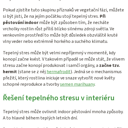
Pokud zjistíte tuto skupinu příznaků ve vegetační fázi, můžete
si být jisti, že na jejím počátku stojí tepelný stres.
Při
pěstování indoor
může být způsoben tím, že necháte
vrcholky rostlin růst příliš blízko silnému zdroji světla. Ve
venkovním prostředí to může být důsledek obzvláště kruté
vlny veder nebo extrémně horkého a suchého klimatu.
Tepelný stres může být velmi nepříjemný v momentě, kdy
konopí začne kvést. V takovém případě se může stát, že vlivem
stresu začne konopí produkovat i samčí orgány, a
začne tzv.
hermit
(stane se z něj
hermafrodit
). Jedná se o mechanismus
přežití, který rostlina iniciuje ve snaze vytvořit nové květy
schopné reprodukce a tvorby
semen marihuany
.
Řešení tepelného stresu v interiéru
Tepelný stres může ovlivnit indoor pěstování mnoha způsoby.
A to hlavně během teplých letních dní.