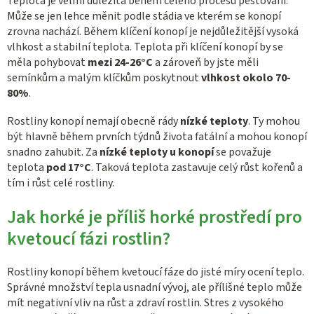
Teplota je velmi důležitá během celého procesu pěstování.
Může se jen lehce měnit podle stádia ve kterém se konopí
zrovna nachází. Během klíčení konopí je nejdůležitější vysoká
vlhkost a stabilní teplota. Teplota při klíčení konopí by se
měla pohybovat
mezi 24-26°C
a zároveň by jste měli
semínkům a malým klíčkům poskytnout
vlhkost okolo 70-
80%
.
Rostliny konopí nemají obecně rády
nízké teploty
. Ty mohou
být hlavně během prvních týdnů života fatální a mohou konopí
snadno zahubit. Za
nízké teploty u konopí
se považuje
teplota
pod 17°C
. Taková teplota zastavuje celý růst kořenů a
tím i růst celé rostliny.
Jak horké je příliš horké prostředí pro
kvetoucí fázi rostlin?
Rostliny konopí během kvetoucí fáze do jisté míry ocení teplo.
Správné množství tepla usnadní vývoj, ale přílišné teplo může
mít negativní vliv na růst a zdraví rostlin. Stres z vysokého