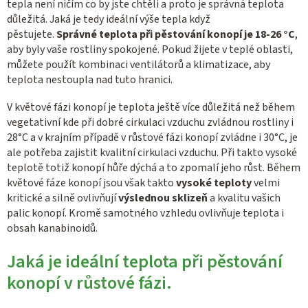
tepla není ničím co by jste chtěli a proto je správná teplota
důležitá. Jaká je tedy ideální výše tepla když
pěstujete.
Správné teplota při pěstování konopí je 18-26 °C
,
aby byly vaše rostliny spokojené. Pokud žijete v teplé oblasti,
můžete použít kombinaci ventilátorů a klimatizace, aby
teplota nestoupla nad tuto hranici.
V květové fázi konopí je teplota ještě více důležitá než během
vegetativní kde při dobré cirkulaci vzduchu zvládnou rostliny i
28°C a v krajním případě v růstové fázi konopí zvládne i 30°C, je
ale potřeba zajistit kvalitní cirkulaci vzduchu. Při takto vysoké
teplotě totiž konopí hůře dýchá a to zpomalí jeho růst. Během
květové fáze konopí jsou však takto
vysoké teploty
velmi
kritické a silně ovlivňují
výslednou sklizeň
a kvalitu vašich
palic konopí. Kromě samotného vzhledu ovlivňuje teplota i
obsah kanabinoidů.
Jaká je ideální teplota při pěstování
konopí v růstové fázi.