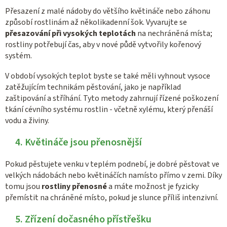
Přesazení z malé nádoby do většího květináče nebo záhonu
způsobí rostlinám až několikadenní šok. Vyvarujte se
přesazování při vysokých teplotách
na nechráněná místa;
rostliny potřebují čas, aby v nové půdě vytvořily kořenový
systém.
V období vysokých teplot byste se také měli vyhnout vysoce
zatěžujícím technikám pěstování, jako je například
zaštipování a stříhání. Tyto metody zahrnují řízené poškození
tkání cévního systému rostlin - včetně xylému, který přenáší
vodu a živiny.
4. Květináče jsou přenosnější
Pokud pěstujete venku v teplém podnebí, je dobré pěstovat ve
velkých nádobách nebo květináčích namísto přímo v zemi. Díky
tomu jsou
rostliny přenosné
a máte možnost je fyzicky
přemístit na chráněné místo, pokud je slunce příliš intenzivní.
5. Zřízení dočasného přístřešku