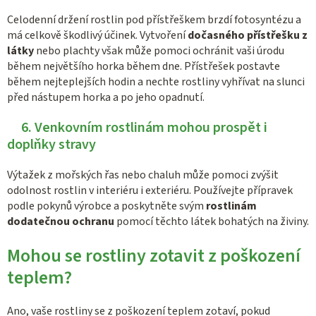
Celodenní držení rostlin pod přístřeškem brzdí fotosyntézu a
má celkově škodlivý účinek. Vytvoření
dočasného přístřešku z
látky
nebo plachty však může pomoci ochránit vaši úrodu
během největšího horka během dne. Přístřešek postavte
během nejteplejších hodin a nechte rostliny vyhřívat na slunci
před nástupem horka a po jeho opadnutí.
6. Venkovním rostlinám mohou prospět i
doplňky stravy
Výtažek z mořských řas nebo chaluh může pomoci zvýšit
odolnost rostlin v interiéru i exteriéru. Používejte přípravek
podle pokynů výrobce a poskytněte svým
rostlinám
dodatečnou ochranu
pomocí těchto látek bohatých na živiny.
Mohou se rostliny zotavit z poškození
teplem?
Ano, vaše rostliny se z poškození teplem zotaví, pokud