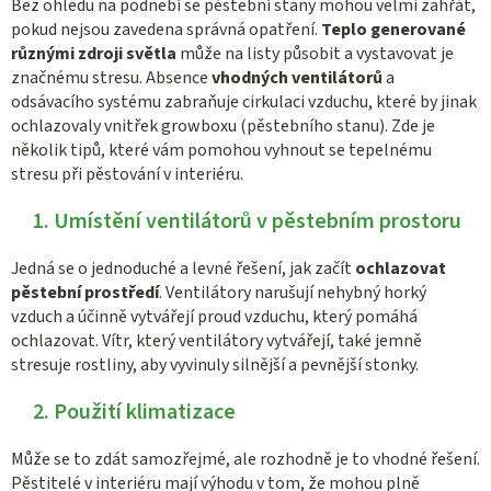
Bez ohledu na podnebí se pěstební stany mohou velmi zahřát,
pokud nejsou zavedena správná opatření.
Teplo generované
různými zdroji světla
může na listy působit a vystavovat je
značnému stresu. Absence
vhodných ventilátorů
a
odsávacího systému zabraňuje cirkulaci vzduchu, které by jinak
ochlazovaly vnitřek growboxu (pěstebního stanu). Zde je
několik tipů, které vám pomohou vyhnout se tepelnému
stresu při pěstování v interiéru.
1. Umístění ventilátorů v pěstebním prostoru
Jedná se o jednoduché a levné řešení, jak začít
ochlazovat
pěstební prostředí
. Ventilátory narušují nehybný horký
vzduch a účinně vytvářejí proud vzduchu, který pomáhá
ochlazovat. Vítr, který ventilátory vytvářejí, také jemně
stresuje rostliny, aby vyvinuly silnější a pevnější stonky.
2. Použití klimatizace
Může se to zdát samozřejmé, ale rozhodně je to vhodné řešení.
Pěstitelé v interiéru mají výhodu v tom, že mohou plně