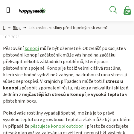
Přejít
na
Hledat
obsah
N
KO
Semena
Hlavní
Blog
Jak chránit rostliny před tepelným stresem?
konopí
strana
10.7.2023
CBD,
Pěstování
konopí
může být ošemetné. Obzvlášť pokud jste v
CBG a
pěstování konopí začátečník může vás hned na začátku
HHC
překvapit několik základních problémů, které jsou s
konopí
pěstováním spojené. Konopí je totiž velmi citlivá rostlina,
která sice hodně vydrží než zahyne, na druhou stranu stress ji
Konopné
vůbec neprospívá. V krajních případech může totiž
stress u
produkty
konopí
způsobit zpomalení růstu, nízkou a nekvalitní sklizeň.
Jedním z
nejčastějších stresů u konopí
je
vysoká teplota
v
Hašiš
pěstebním boxu.
Pokud vaše rostliny vypadají špatně, možná je to právě
Kratom
vysokou teplotou v growboxu. Teplota však může být problém
i v případě že
pěstujete konopí outdoor
. I přestože dodržujete
přesný plán výživy, zalévání a osvětlení, nemusí být výsledek