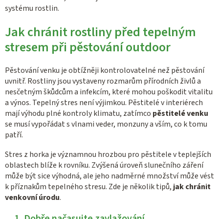
systému rostlin.
Jak chránit rostliny před tepelným
stresem při pěstování outdoor
Pěstování venku je obtížněji kontrolovatelné než pěstování
uvnitř. Rostliny jsou vystaveny rozmarům přírodních živlů a
nesčetným škůdcům a infekcím, které mohou poškodit vitalitu
a výnos. Tepelný stres není výjimkou. Pěstitelé v interiérech
mají výhodu plné kontroly klimatu, zatímco
pěstitelé venku
se musí vypořádat s vlnami veder, monzuny a vším, co k tomu
patří.
Stres z horka je významnou hrozbou pro pěstitele v teplejších
oblastech blíže k rovníku. Zvýšená úroveň slunečního záření
může být sice výhodná, ale jeho nadměrné množství může vést
k příznakům tepelného stresu. Zde je několik tipů,
jak chránit
venkovní úrodu
.
1. Dobře načasujte zavlažování