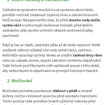
Zalévání ve správném množství a ve správnou denní dobu
pomůže rostlině zvládnout tepelný stres a zabrání kroucení
listů konopí. Nezapomeňte však, že příliš
mnoho vody může
rychle vést
k ochromující kořenové hnilobě; před dalším
zaléváním vždy nechte vrchních několik centimetrů půdy
vyschnout.
Když je čas se napít, zalévejte půdu až do bodu nasycení. Velké
vyvýšené záhony vyžadují více vody méně často, zatímco
květináče vysychají rychleji. Venku se snažte
zalévat brzy ráno
nebo po západu slunce, abyste zabránili rychlému odpařování.
Také listové postřiky byste měli aplikovat pouze v této době,
aby nedocházelo k odpařování na jemných listových tkáních.
2. Mulčování
Mulčování pomáhá uzamknout
vlhkost v půdě
a chránit
kořeny rostlin v blízkosti povrchu před vysokými teplotami.
Tento postup také pomáhá chránit užitečné mikroby před