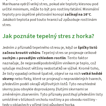
Marihuana vydrží velký stres, pokud ale teploty klesnou pod
určité minimum, může to být pro rostliny fatální. Minimální
teploty pro úspěšné pěstování konopí
začínají na 16°C
.
Jakákoli teplota pod touto hranicí už způsobuje rostlinám
stres.
Jak poznáte tepelný stres z horka?
Jedním z příznaků tepelného stresu je, když se
špičky listů
začnou kroutit vzhůru
. Tepelný stres se projevuje celkově
suchým
a
povadlým vzhledem rostlin
. Tento faktor
naznačuje, že nejpravděpodobnějším viníkem je teplo, což
vylučuje možnost většiny nedostatků ve výživě. Kromě toho,
že listy vypadají celkově špatně, objeví se na nich
velké hnědé
skvrny
nebo fleky, které se projevují v nepravidelných tvarech,
především podél okrajů vějířovitých listů. Tyto nevzhledné
skvrny jsou obvykle doprovázeny žlutými skvrnami se
změněným zbarvením. Tyto příznaky postihují především listy
umístěné v blízkosti vrcholu rostliny a po obvodu rostliny -
tedy v oblastech v přímé linii působení horka.