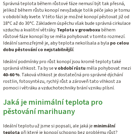
Správná teplota během růstové fáze nemusí být tak přesná,
jelikož během růstu konopí nevyžaduje tolik péče jako je tomu
v období kdy kvete. V této fázi je možné konopí pěstovat již od
18°C až do 30°C. Základem úspěchu však bude správná cirkulace
vzduchu a kvalitní větráky.
Teplota v growboxu
během
růstové fáze konopí by se měla pohybovat v tomto rozmezí.
Ideální samozřejmě je, aby teplota nekolísala a byla
po celou
dobu pěstování co nejstabilnější
.
Ideální podmínky pro růst konopí jsou kromě teploty také
správná vlhkost. Ta by se
v období růstu
měla pohybovat mezi
40-60 %
. Taková vlhkost je dostatečná pro správné dýchání
rostlin, fotosyntézu, rychlý růst a zároveň tato vlhkost za
pomoci i větráku a vzduchotechniky brání vzniku plísní.
Jaká je minimální teplota pro
pěstování marihuany
Ideální teplotu už jsme si popsali, ale jaká je
minimální
teplota
při které je konopí schopno bez problému růst?