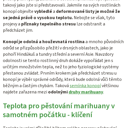
takový jako jste si představovali. Jakmile na svých rostlinách
konopí objevíte
vybledlé
a
deformované listy je možné že
se jedná právě o vysokou teplotu.
Nebojte se však, tyto
projevy a
příznaky tepelného stresu
lze odstranit a
předcházet jim.
Konopí je odolná a houževnatá rostlina
a mnoho původních
odrůd se přizpůsobilo přežití v drsných oblastech, jako je
pohoří Hindúkuš a tundry střední a severní Asie. Navzdory
odolnosti se tento rostlinný druh dokáže vypořádat jen s
určitým množstvím tepla, než to jeho fyziologické systémy
přestanou zvládat. Prvním krokem jak předcházet stresu u
konopí je výběr správné odrůdy, která bude odolná vůči těmto
běžným a častým chybám. Taková
semínka konopí
většinou
najdete zařazena mezi
odolnými
druhy marihuany
.
Teplota pro pěstování marihuany v
samotném počátku - klíčení