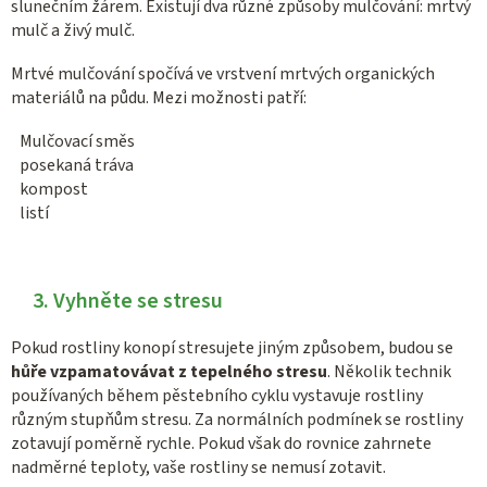
slunečním žárem. Existují dva různé způsoby mulčování: mrtvý
mulč a živý mulč.
Mrtvé mulčování spočívá ve vrstvení mrtvých organických
materiálů na půdu. Mezi možnosti patří:
Mulčovací směs
posekaná tráva
kompost
listí
3. Vyhněte se stresu
Pokud rostliny konopí stresujete jiným způsobem, budou se
hůře vzpamatovávat z tepelného stresu
. Několik technik
používaných během pěstebního cyklu vystavuje rostliny
různým stupňům stresu. Za normálních podmínek se rostliny
zotavují poměrně rychle. Pokud však do rovnice zahrnete
nadměrné teploty, vaše rostliny se nemusí zotavit.