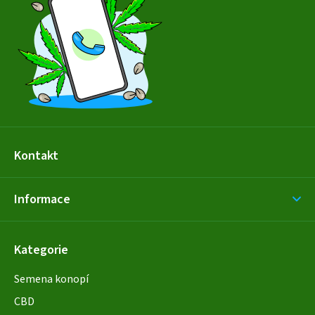
a
t
í
Kontakt
Informace
Kategorie
Semena konopí
CBD