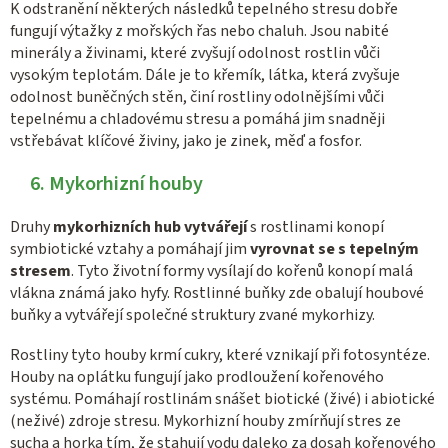
K odstranění některých následků tepelného stresu dobře
fungují výtažky z mořských řas nebo chaluh. Jsou nabité
minerály a živinami, které zvyšují odolnost rostlin vůči
vysokým teplotám. Dále je to křemík, látka, která zvyšuje
odolnost buněčných stěn, činí rostliny odolnějšími vůči
tepelnému a chladovému stresu a pomáhá jim snadněji
vstřebávat klíčové živiny, jako je zinek, měď a fosfor.
6. Mykorhizní houby
Druhy
mykorhizních hub vytvářejí
s rostlinami konopí
symbiotické vztahy a pomáhají jim
vyrovnat se s tepelným
stresem
. Tyto životní formy vysílají do kořenů konopí malá
vlákna známá jako hyfy. Rostlinné buňky zde obalují houbové
buňky a vytvářejí společné struktury zvané mykorhizy.
Rostliny tyto houby krmí cukry, které vznikají při fotosyntéze.
Houby na oplátku fungují jako prodloužení kořenového
systému. Pomáhají rostlinám snášet biotické (živé) i abiotické
(neživé) zdroje stresu. Mykorhizní houby zmírňují stres ze
sucha a horka tím, že stahují vodu daleko za dosah kořenového