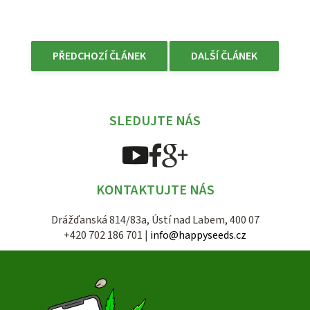
PŘEDCHOZÍ ČLÁNEK
DALŠÍ ČLÁNEK
SLEDUJTE NÁS
KONTAKTUJTE NÁS
Drážďanská 814/83a, Ústí nad Labem, 400 07
+420 702 186 701 |
info@happyseeds.cz
Z
á
p