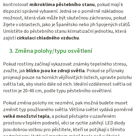
kontrolovat
mikroklima pěstebního stanu
, pokud mají k
dispozici správné vybavení. Jedná se o poměrně nákladnou
možnost, která však může být skutečnou záchranou, pokud
žijete v oblastech, jako je Španělsko nebo jih Spojených států.
Umístěte do pěstebního stanu klimatizační jednotku, která
zajistí
cirkulaci chladného vzduchu
.
3. Změna polohy/typu osvětlení
Pokud rostliny začínají vykazovat známky tepelného stresu,
zvažte, jak
blízko jsou ke zdroji světla
. Pokud se příznaky
projevují pouze na horních vějířovitých listech, upravte polohu
světla tak, aby viselo dále od nich. Ideální vzdálenost světla od
rostlin je 20-40 cm, podle typu pěstebního osvětlení.
Pokud změna polohy nic nezmění, pak možná budete muset
změnit typ používaného světla. Většina světel vydává poměrně
velké množství tepla
, a pokud pěstujete v uzavřeném
prostoru v teplém podnebí, věci se rychle zahřejí. LED diody
jsou dobrou volbou pro pěstitele, kteří se potýkají s těmito