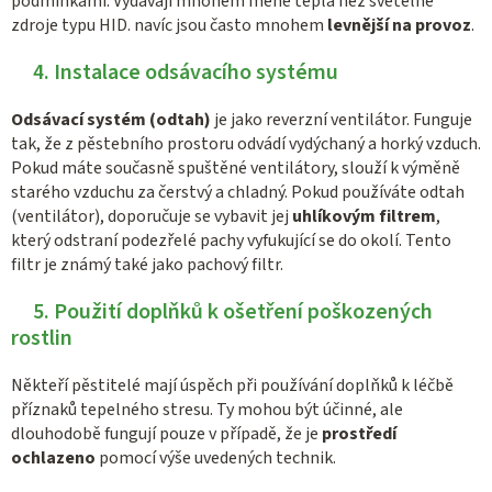
podmínkami. Vydávají mnohem méně tepla než světelné
zdroje typu HID. navíc jsou často mnohem
levnější na provoz
.
4. Instalace odsávacího systému
Odsávací systém (odtah)
je jako reverzní ventilátor. Funguje
tak, že z pěstebního prostoru odvádí vydýchaný a horký vzduch.
Pokud máte současně spuštěné ventilátory, slouží k výměně
starého vzduchu za čerstvý a chladný. Pokud používáte odtah
(ventilátor), doporučuje se vybavit jej
uhlíkovým filtrem
,
který odstraní podezřelé pachy vyfukující se do okolí. Tento
filtr je známý také jako pachový filtr.
5. Použití doplňků k ošetření poškozených
rostlin
Někteří pěstitelé mají úspěch při používání doplňků k léčbě
příznaků tepelného stresu. Ty mohou být účinné, ale
dlouhodobě fungují pouze v případě, že je
prostředí
ochlazeno
pomocí výše uvedených technik.