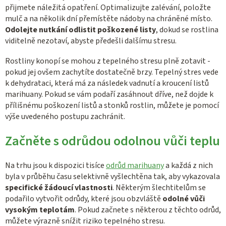
přijmete náležitá opatření. Optimalizujte zalévání, položte
mulč a na několik dní přemístěte nádoby na chráněné místo.
Odolejte nutkání odlistit poškozené listy
, dokud se rostlina
viditelně nezotaví, abyste předešli dalšímu stresu.
Rostliny konopí se mohou z tepelného stresu plně zotavit -
pokud jej ovšem zachytíte dostatečně brzy. Tepelný stres vede
k dehydrataci, která má za následek vadnutí a kroucení listů
marihuany. Pokud se vám podaří zasáhnout dříve, než dojde k
přílišnému poškození listů a stonků rostlin, můžete je pomocí
výše uvedeného postupu zachránit.
Začněte s odrůdou odolnou vůči teplu
Na trhu jsou k dispozici tisíce
odrůd marihuany
a každá z nich
byla v průběhu času selektivně vyšlechtěna tak, aby vykazovala
specifické žádoucí vlastnosti
. Některým šlechtitelům se
podařilo vytvořit odrůdy, které jsou obzvláště
odolné vůči
vysokým teplotám
. Pokud začnete s některou z těchto odrůd,
můžete výrazně snížit riziko tepelného stresu.